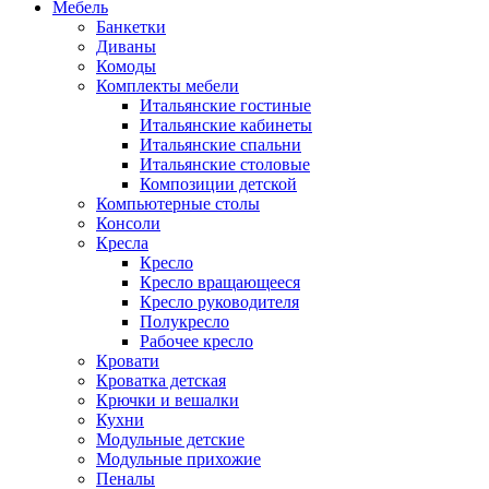
Мебель
Банкетки
Диваны
Комоды
Комплекты мебели
Итальянские гостиные
Итальянские кабинеты
Итальянские спальни
Итальянские столовые
Композиции детской
Компьютерные столы
Консоли
Кресла
Кресло
Кресло вращающееся
Кресло руководителя
Полукресло
Рабочее кресло
Кровати
Кроватка детская
Крючки и вешалки
Кухни
Модульные детские
Модульные прихожие
Пеналы