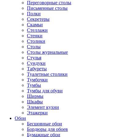
Переговорные столы
Письменные столы
Полки
Секретеры
Скамьи
Стеллажи
Стенки
Столики
Столы
Столы журнальные
Стулья
Сундуки
Табуреты
Туалетные столики
Тумбочки
Тумбы
Тумбы для обуви
Ширмы
Шкафы
Элемент кухни
Этажерки
Обои
Бесшовные обои
Бордюры для обоев
Бумажные обои