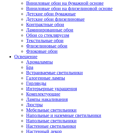
Виниловые обои на бумажной основе
Виниловые обои на флизелиновой основе
Детские обои бумажные
Детские обои флизелиновые
Контрактные обои
Ламинированные обои
Обои со стеклярусом
Текстильные обои
Флизелиновые обои
Флоковые обои
Освещение
Аромалампы
Бра
Встраиваемые светильники
Галогенные лампы
Гирлянды
Интерьерные украшения
Комплектующие
Лампы накаливания
Люстры
Мебельные светильники
Напольные и наземные светильники
Напольные светильники
Настенные светильники
Настенный декор