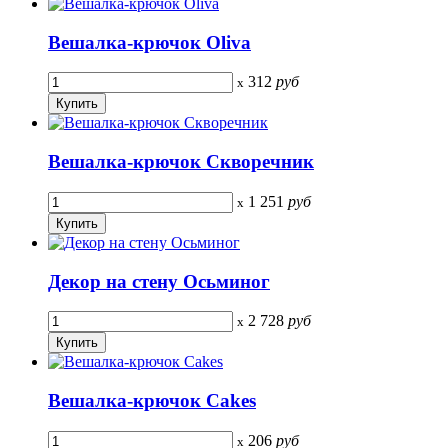
Вешалка-крючок Oliva
312
руб
x
Вешалка-крючок Скворечник
1 251
руб
x
Декор на стену Осьминог
2 728
руб
x
Вешалка-крючок Cakes
206
руб
x