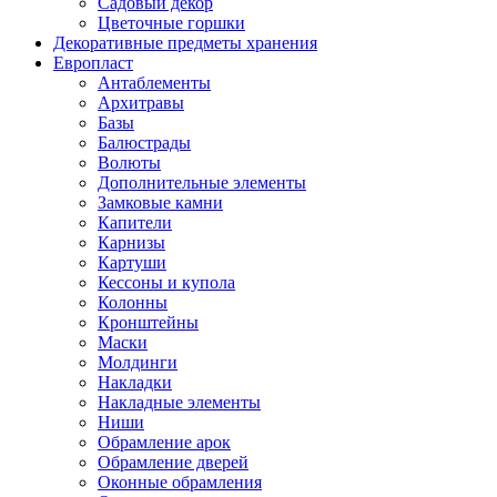
Садовый декор
Цветочные горшки
Декоративные предметы хранения
Европласт
Антаблементы
Архитравы
Базы
Балюстрады
Волюты
Дополнительные элементы
Замковые камни
Капители
Карнизы
Картуши
Кессоны и купола
Колонны
Кронштейны
Маски
Молдинги
Накладки
Накладные элементы
Ниши
Обрамление арок
Обрамление дверей
Оконные обрамления