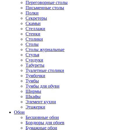
Переговорные столы
Письменные столы
Полки
Секретеры
Скамьи
Стеллажи
Стенки
Столики
Столы
Столы журнальные
Стулья
Сундуки
Табуреты
Туалетные столики
Тумбочки
Тумбы
Тумбы для обуви
Ширмы
Шкафы
Элемент кухни
Этажерки
Обои
Бесшовные обои
Бордюры для обоев
Бумажные обои