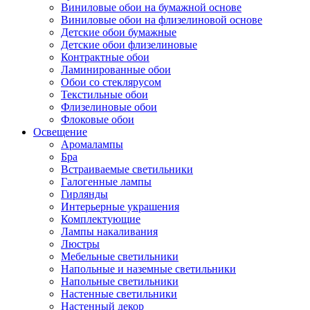
Виниловые обои на бумажной основе
Виниловые обои на флизелиновой основе
Детские обои бумажные
Детские обои флизелиновые
Контрактные обои
Ламинированные обои
Обои со стеклярусом
Текстильные обои
Флизелиновые обои
Флоковые обои
Освещение
Аромалампы
Бра
Встраиваемые светильники
Галогенные лампы
Гирлянды
Интерьерные украшения
Комплектующие
Лампы накаливания
Люстры
Мебельные светильники
Напольные и наземные светильники
Напольные светильники
Настенные светильники
Настенный декор