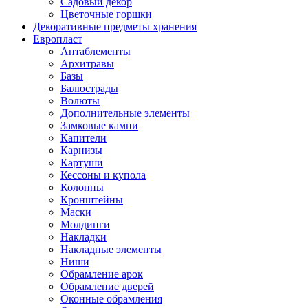
Садовый декор
Цветочные горшки
Декоративные предметы хранения
Европласт
Антаблементы
Архитравы
Базы
Балюстрады
Волюты
Дополнительные элементы
Замковые камни
Капители
Карнизы
Картуши
Кессоны и купола
Колонны
Кронштейны
Маски
Молдинги
Накладки
Накладные элементы
Ниши
Обрамление арок
Обрамление дверей
Оконные обрамления