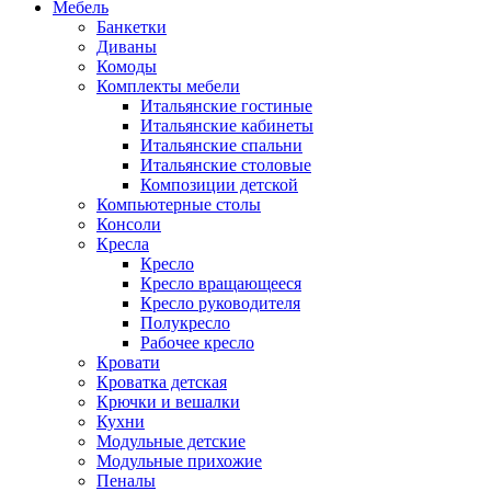
Мебель
Банкетки
Диваны
Комоды
Комплекты мебели
Итальянские гостиные
Итальянские кабинеты
Итальянские спальни
Итальянские столовые
Композиции детской
Компьютерные столы
Консоли
Кресла
Кресло
Кресло вращающееся
Кресло руководителя
Полукресло
Рабочее кресло
Кровати
Кроватка детская
Крючки и вешалки
Кухни
Модульные детские
Модульные прихожие
Пеналы