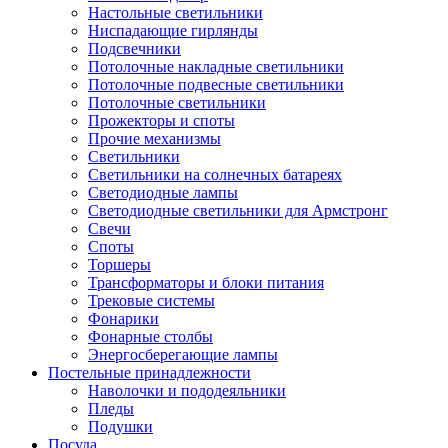
Настольные светильники
Ниспадающие гирлянды
Подсвечники
Потолочные накладные светильники
Потолочные подвесные светильники
Потолочные светильники
Прожекторы и споты
Прочие механизмы
Светильники
Светильники на солнечных батареях
Светодиодные лампы
Светодиодные светильники для Армстронг
Свечи
Споты
Торшеры
Трансформаторы и блоки питания
Трековые системы
Фонарики
Фонарные столбы
Энергосберегающие лампы
Постельные принадлежности
Наволочки и пододеяльники
Пледы
Подушки
Посуда