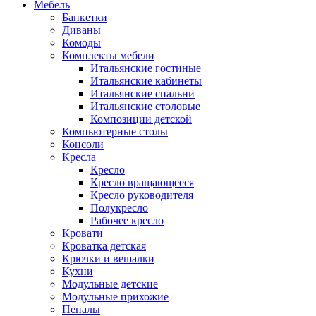
Мебель
Банкетки
Диваны
Комоды
Комплекты мебели
Итальянские гостиные
Итальянские кабинеты
Итальянские спальни
Итальянские столовые
Композиции детской
Компьютерные столы
Консоли
Кресла
Кресло
Кресло вращающееся
Кресло руководителя
Полукресло
Рабочее кресло
Кровати
Кроватка детская
Крючки и вешалки
Кухни
Модульные детские
Модульные прихожие
Пеналы