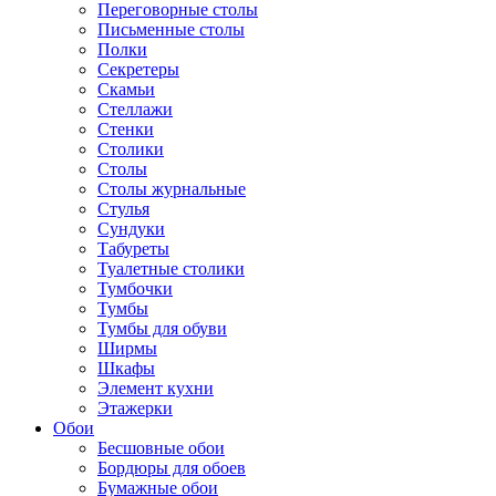
Переговорные столы
Письменные столы
Полки
Секретеры
Скамьи
Стеллажи
Стенки
Столики
Столы
Столы журнальные
Стулья
Сундуки
Табуреты
Туалетные столики
Тумбочки
Тумбы
Тумбы для обуви
Ширмы
Шкафы
Элемент кухни
Этажерки
Обои
Бесшовные обои
Бордюры для обоев
Бумажные обои