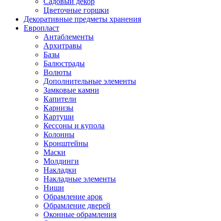
Садовый декор
Цветочные горшки
Декоративные предметы хранения
Европласт
Антаблементы
Архитравы
Базы
Балюстрады
Волюты
Дополнительные элементы
Замковые камни
Капители
Карнизы
Картуши
Кессоны и купола
Колонны
Кронштейны
Маски
Молдинги
Накладки
Накладные элементы
Ниши
Обрамление арок
Обрамление дверей
Оконные обрамления