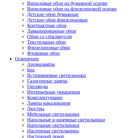
Виниловые обои на бумажной основе
Виниловые обои на флизелиновой основе
Детские обои бумажные
Детские обои флизелиновые
Контрактные обои
Ламинированные обои
Обои со стеклярусом
Текстильные обои
Флизелиновые обои
Флоковые обои
Освещение
Аромалампы
Бра
Встраиваемые светильники
Галогенные лампы
Гирлянды
Интерьерные украшения
Комплектующие
Лампы накаливания
Люстры
Мебельные светильники
Напольные и наземные светильники
Напольные светильники
Настенные светильники
Настенный декор