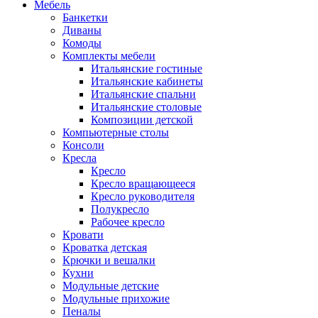
Мебель
Банкетки
Диваны
Комоды
Комплекты мебели
Итальянские гостиные
Итальянские кабинеты
Итальянские спальни
Итальянские столовые
Композиции детской
Компьютерные столы
Консоли
Кресла
Кресло
Кресло вращающееся
Кресло руководителя
Полукресло
Рабочее кресло
Кровати
Кроватка детская
Крючки и вешалки
Кухни
Модульные детские
Модульные прихожие
Пеналы