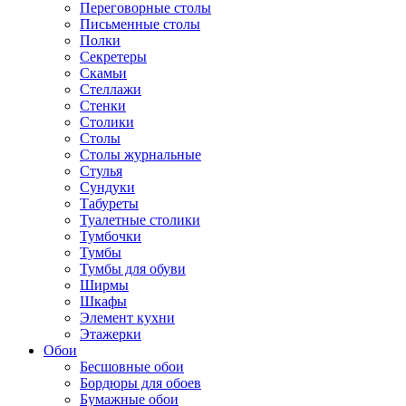
Переговорные столы
Письменные столы
Полки
Секретеры
Скамьи
Стеллажи
Стенки
Столики
Столы
Столы журнальные
Стулья
Сундуки
Табуреты
Туалетные столики
Тумбочки
Тумбы
Тумбы для обуви
Ширмы
Шкафы
Элемент кухни
Этажерки
Обои
Бесшовные обои
Бордюры для обоев
Бумажные обои