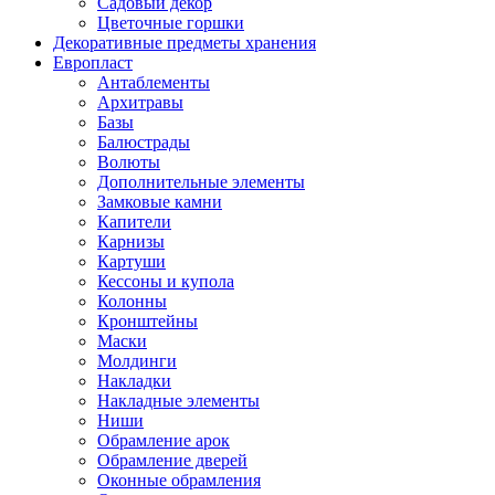
Садовый декор
Цветочные горшки
Декоративные предметы хранения
Европласт
Антаблементы
Архитравы
Базы
Балюстрады
Волюты
Дополнительные элементы
Замковые камни
Капители
Карнизы
Картуши
Кессоны и купола
Колонны
Кронштейны
Маски
Молдинги
Накладки
Накладные элементы
Ниши
Обрамление арок
Обрамление дверей
Оконные обрамления