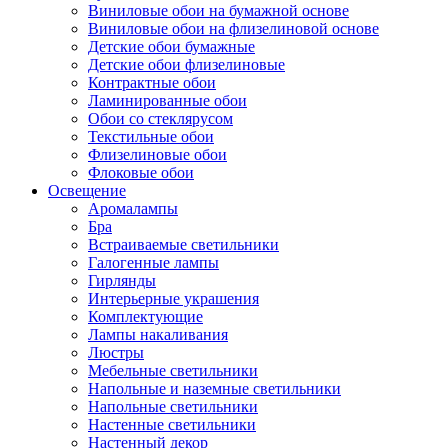
Виниловые обои на бумажной основе
Виниловые обои на флизелиновой основе
Детские обои бумажные
Детские обои флизелиновые
Контрактные обои
Ламинированные обои
Обои со стеклярусом
Текстильные обои
Флизелиновые обои
Флоковые обои
Освещение
Аромалампы
Бра
Встраиваемые светильники
Галогенные лампы
Гирлянды
Интерьерные украшения
Комплектующие
Лампы накаливания
Люстры
Мебельные светильники
Напольные и наземные светильники
Напольные светильники
Настенные светильники
Настенный декор