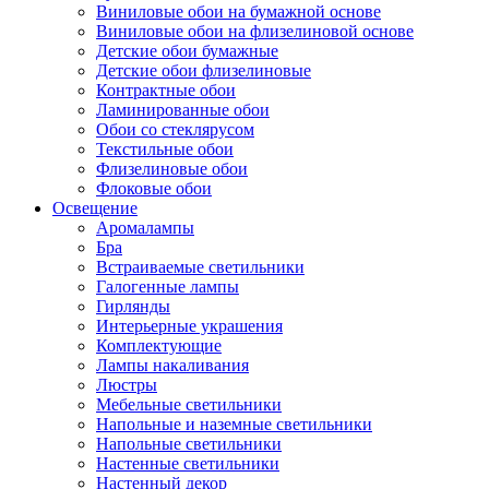
Виниловые обои на бумажной основе
Виниловые обои на флизелиновой основе
Детские обои бумажные
Детские обои флизелиновые
Контрактные обои
Ламинированные обои
Обои со стеклярусом
Текстильные обои
Флизелиновые обои
Флоковые обои
Освещение
Аромалампы
Бра
Встраиваемые светильники
Галогенные лампы
Гирлянды
Интерьерные украшения
Комплектующие
Лампы накаливания
Люстры
Мебельные светильники
Напольные и наземные светильники
Напольные светильники
Настенные светильники
Настенный декор