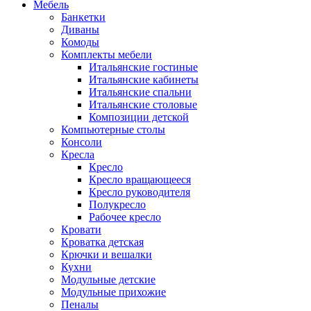
Мебель
Банкетки
Диваны
Комоды
Комплекты мебели
Итальянские гостиные
Итальянские кабинеты
Итальянские спальни
Итальянские столовые
Композиции детской
Компьютерные столы
Консоли
Кресла
Кресло
Кресло вращающееся
Кресло руководителя
Полукресло
Рабочее кресло
Кровати
Кроватка детская
Крючки и вешалки
Кухни
Модульные детские
Модульные прихожие
Пеналы