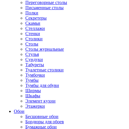
Переговорные столы
Письменные столы
Полки
Секретеры
Скамьи
Стеллажи
Стенки
Столики
Столы
Столы журнальные
Стулья
Сундуки
Табуреты
Туалетные столики
Тумбочки
Тумбы
Тумбы для обуви
Ширмы
Шкафы
Элемент кухни
Этажерки
Обои
Бесшовные обои
Бордюры для обоев
Бумажные обои