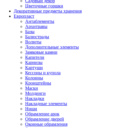
Садовый декор
Цветочные горшки
Декоративные предметы хранения
Европласт
Антаблементы
Архитравы
Базы
Балюстрады
Волюты
Дополнительные элементы
Замковые камни
Капители
Карнизы
Картуши
Кессоны и купола
Колонны
Кронштейны
Маски
Молдинги
Накладки
Накладные элементы
Ниши
Обрамление арок
Обрамление дверей
Оконные обрамления