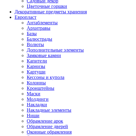
Садовый декор
Цветочные горшки
Декоративные предметы хранения
Европласт
Антаблементы
Архитравы
Базы
Балюстрады
Волюты
Дополнительные элементы
Замковые камни
Капители
Карнизы
Картуши
Кессоны и купола
Колонны
Кронштейны
Маски
Молдинги
Накладки
Накладные элементы
Ниши
Обрамление арок
Обрамление дверей
Оконные обрамления