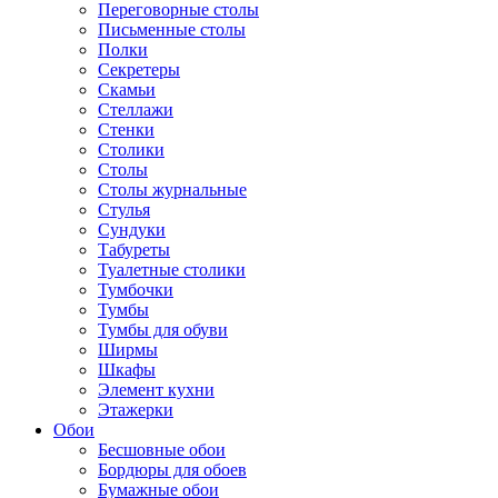
Переговорные столы
Письменные столы
Полки
Секретеры
Скамьи
Стеллажи
Стенки
Столики
Столы
Столы журнальные
Стулья
Сундуки
Табуреты
Туалетные столики
Тумбочки
Тумбы
Тумбы для обуви
Ширмы
Шкафы
Элемент кухни
Этажерки
Обои
Бесшовные обои
Бордюры для обоев
Бумажные обои