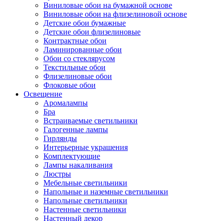
Виниловые обои на бумажной основе
Виниловые обои на флизелиновой основе
Детские обои бумажные
Детские обои флизелиновые
Контрактные обои
Ламинированные обои
Обои со стеклярусом
Текстильные обои
Флизелиновые обои
Флоковые обои
Освещение
Аромалампы
Бра
Встраиваемые светильники
Галогенные лампы
Гирлянды
Интерьерные украшения
Комплектующие
Лампы накаливания
Люстры
Мебельные светильники
Напольные и наземные светильники
Напольные светильники
Настенные светильники
Настенный декор