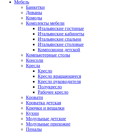
Мебель
Банкетки
Диваны
Комоды
Комплекты мебели
Итальянские гостиные
Итальянские кабинеты
Итальянские спальни
Итальянские столовые
Композиции детской
Компьютерные столы
Консоли
Кресла
Кресло
Кресло вращающееся
Кресло руководителя
Полукресло
Рабочее кресло
Кровати
Кроватка детская
Крючки и вешалки
Кухни
Модульные детские
Модульные прихожие
Пеналы