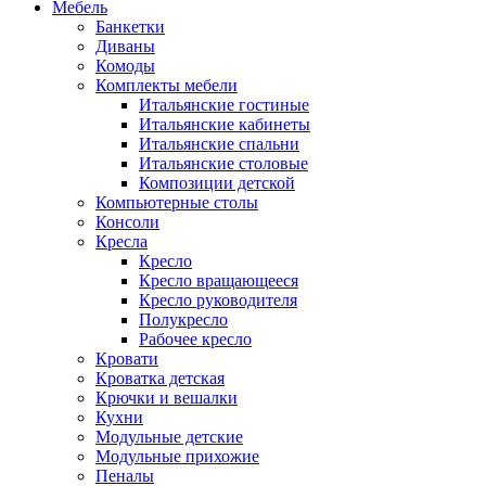
Мебель
Банкетки
Диваны
Комоды
Комплекты мебели
Итальянские гостиные
Итальянские кабинеты
Итальянские спальни
Итальянские столовые
Композиции детской
Компьютерные столы
Консоли
Кресла
Кресло
Кресло вращающееся
Кресло руководителя
Полукресло
Рабочее кресло
Кровати
Кроватка детская
Крючки и вешалки
Кухни
Модульные детские
Модульные прихожие
Пеналы