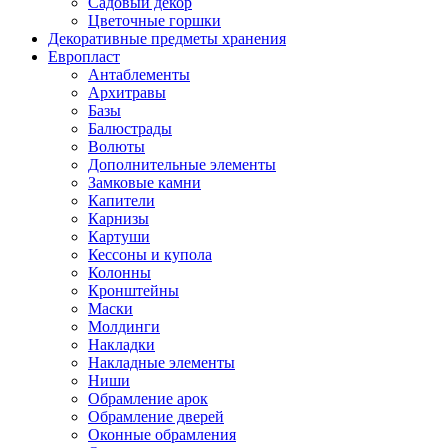
Садовый декор
Цветочные горшки
Декоративные предметы хранения
Европласт
Антаблементы
Архитравы
Базы
Балюстрады
Волюты
Дополнительные элементы
Замковые камни
Капители
Карнизы
Картуши
Кессоны и купола
Колонны
Кронштейны
Маски
Молдинги
Накладки
Накладные элементы
Ниши
Обрамление арок
Обрамление дверей
Оконные обрамления