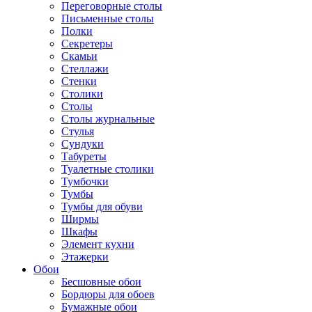
Переговорные столы
Письменные столы
Полки
Секретеры
Скамьи
Стеллажи
Стенки
Столики
Столы
Столы журнальные
Стулья
Сундуки
Табуреты
Туалетные столики
Тумбочки
Тумбы
Тумбы для обуви
Ширмы
Шкафы
Элемент кухни
Этажерки
Обои
Бесшовные обои
Бордюры для обоев
Бумажные обои