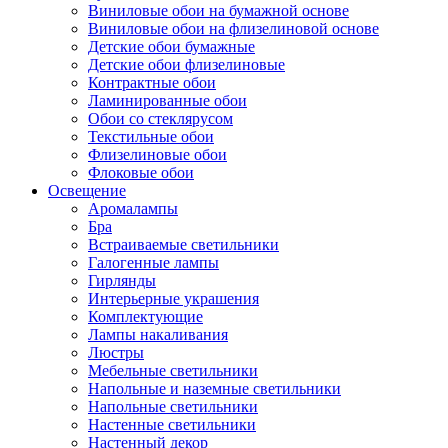
Виниловые обои на бумажной основе
Виниловые обои на флизелиновой основе
Детские обои бумажные
Детские обои флизелиновые
Контрактные обои
Ламинированные обои
Обои со стеклярусом
Текстильные обои
Флизелиновые обои
Флоковые обои
Освещение
Аромалампы
Бра
Встраиваемые светильники
Галогенные лампы
Гирлянды
Интерьерные украшения
Комплектующие
Лампы накаливания
Люстры
Мебельные светильники
Напольные и наземные светильники
Напольные светильники
Настенные светильники
Настенный декор