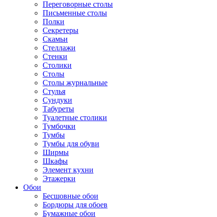
Переговорные столы
Письменные столы
Полки
Секретеры
Скамьи
Стеллажи
Стенки
Столики
Столы
Столы журнальные
Стулья
Сундуки
Табуреты
Туалетные столики
Тумбочки
Тумбы
Тумбы для обуви
Ширмы
Шкафы
Элемент кухни
Этажерки
Обои
Бесшовные обои
Бордюры для обоев
Бумажные обои