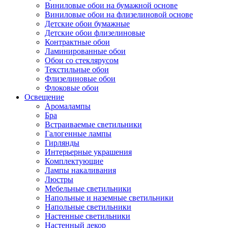
Виниловые обои на бумажной основе
Виниловые обои на флизелиновой основе
Детские обои бумажные
Детские обои флизелиновые
Контрактные обои
Ламинированные обои
Обои со стеклярусом
Текстильные обои
Флизелиновые обои
Флоковые обои
Освещение
Аромалампы
Бра
Встраиваемые светильники
Галогенные лампы
Гирлянды
Интерьерные украшения
Комплектующие
Лампы накаливания
Люстры
Мебельные светильники
Напольные и наземные светильники
Напольные светильники
Настенные светильники
Настенный декор