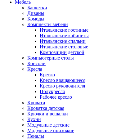
Мебель
Банкетки
Диваны
Комоды
Комплекты мебели
Итальянские гостиные
Итальянские кабинеты
Итальянские спальни
Итальянские столовые
Композиции детской
Компьютерные столы
Консоли
Кресла
Кресло
Кресло вращающееся
Кресло руководителя
Полукресло
Рабочее кресло
Кровати
Кроватка детская
Крючки и вешалки
Кухни
Модульные детские
Модульные прихожие
Пеналы