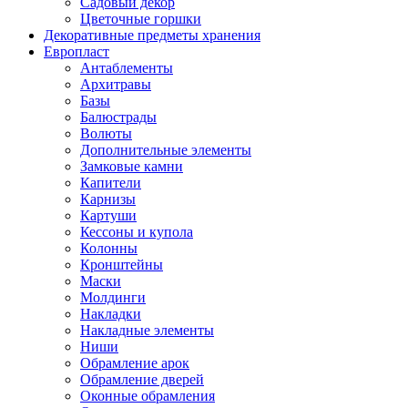
Садовый декор
Цветочные горшки
Декоративные предметы хранения
Европласт
Антаблементы
Архитравы
Базы
Балюстрады
Волюты
Дополнительные элементы
Замковые камни
Капители
Карнизы
Картуши
Кессоны и купола
Колонны
Кронштейны
Маски
Молдинги
Накладки
Накладные элементы
Ниши
Обрамление арок
Обрамление дверей
Оконные обрамления