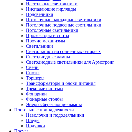
Настольные светильники
Ниспадающие гирлянды
Подсвечники
Потолочные накладные светильники
Потолочные подвесные светильники
Потолочные светильники
Прожекторы и споты
Прочие механизмы
Светильники
Светильники на солнечных батареях
Светодиодные лампы
Светодиодные светильники для Армстронг
Свечи
Споты
Торшеры
Трансформаторы и блоки питания
Трековые системы
Фонарики
Фонарные столбы
Энергосберегающие лампы
Постельные принадлежности
Наволочки и пододеяльники
Пледы
Подушки
Посуда