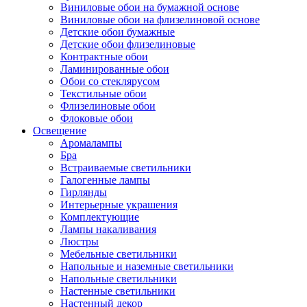
Виниловые обои на бумажной основе
Виниловые обои на флизелиновой основе
Детские обои бумажные
Детские обои флизелиновые
Контрактные обои
Ламинированные обои
Обои со стеклярусом
Текстильные обои
Флизелиновые обои
Флоковые обои
Освещение
Аромалампы
Бра
Встраиваемые светильники
Галогенные лампы
Гирлянды
Интерьерные украшения
Комплектующие
Лампы накаливания
Люстры
Мебельные светильники
Напольные и наземные светильники
Напольные светильники
Настенные светильники
Настенный декор