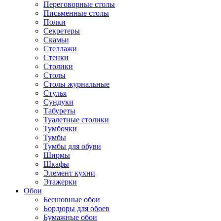
Переговорные столы
Письменные столы
Полки
Секретеры
Скамьи
Стеллажи
Стенки
Столики
Столы
Столы журнальные
Стулья
Сундуки
Табуреты
Туалетные столики
Тумбочки
Тумбы
Тумбы для обуви
Ширмы
Шкафы
Элемент кухни
Этажерки
Обои
Бесшовные обои
Бордюры для обоев
Бумажные обои