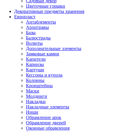
Садовый декор
Цветочные горшки
Декоративные предметы хранения
Европласт
Антаблементы
Архитравы
Базы
Балюстрады
Волюты
Дополнительные элементы
Замковые камни
Капители
Карнизы
Картуши
Кессоны и купола
Колонны
Кронштейны
Маски
Молдинги
Накладки
Накладные элементы
Ниши
Обрамление арок
Обрамление дверей
Оконные обрамления