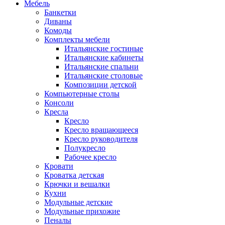
Мебель
Банкетки
Диваны
Комоды
Комплекты мебели
Итальянские гостиные
Итальянские кабинеты
Итальянские спальни
Итальянские столовые
Композиции детской
Компьютерные столы
Консоли
Кресла
Кресло
Кресло вращающееся
Кресло руководителя
Полукресло
Рабочее кресло
Кровати
Кроватка детская
Крючки и вешалки
Кухни
Модульные детские
Модульные прихожие
Пеналы