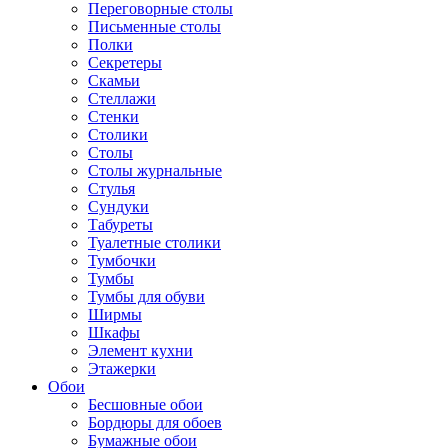
Переговорные столы
Письменные столы
Полки
Секретеры
Скамьи
Стеллажи
Стенки
Столики
Столы
Столы журнальные
Стулья
Сундуки
Табуреты
Туалетные столики
Тумбочки
Тумбы
Тумбы для обуви
Ширмы
Шкафы
Элемент кухни
Этажерки
Обои
Бесшовные обои
Бордюры для обоев
Бумажные обои