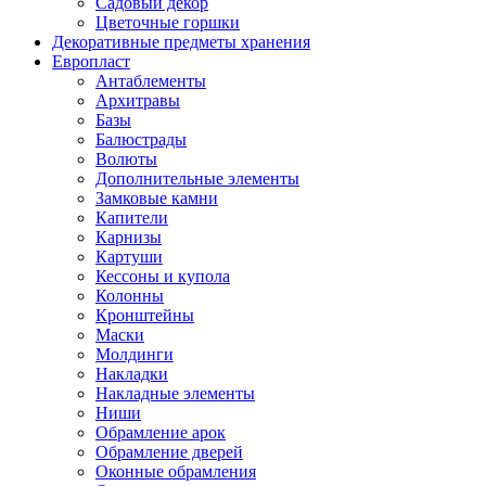
Садовый декор
Цветочные горшки
Декоративные предметы хранения
Европласт
Антаблементы
Архитравы
Базы
Балюстрады
Волюты
Дополнительные элементы
Замковые камни
Капители
Карнизы
Картуши
Кессоны и купола
Колонны
Кронштейны
Маски
Молдинги
Накладки
Накладные элементы
Ниши
Обрамление арок
Обрамление дверей
Оконные обрамления