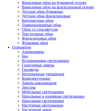
Виниловые обои на бумажной основе
Виниловые обои на флизелиновой основе
Детские обои бумажные
Детские обои флизелиновые
Контрактные обои
Ламинированные обои
Обои со стеклярусом
Текстильные обои
Флизелиновые обои
Флоковые обои
Освещение
Аромалампы
Бра
Встраиваемые светильники
Галогенные лампы
Гирлянды
Интерьерные украшения
Комплектующие
Лампы накаливания
Люстры
Мебельные светильники
Напольные и наземные светильники
Напольные светильники
Настенные светильники
Настенный декор