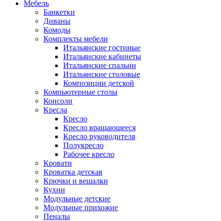
Мебель
Банкетки
Диваны
Комоды
Комплекты мебели
Итальянские гостиные
Итальянские кабинеты
Итальянские спальни
Итальянские столовые
Композиции детской
Компьютерные столы
Консоли
Кресла
Кресло
Кресло вращающееся
Кресло руководителя
Полукресло
Рабочее кресло
Кровати
Кроватка детская
Крючки и вешалки
Кухни
Модульные детские
Модульные прихожие
Пеналы