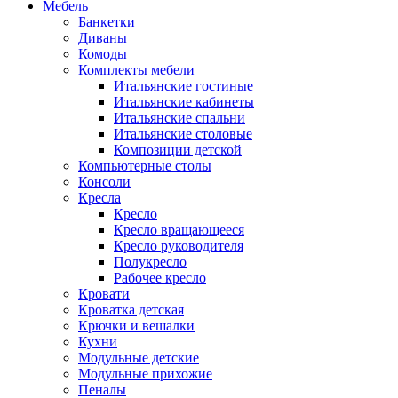
Мебель
Банкетки
Диваны
Комоды
Комплекты мебели
Итальянские гостиные
Итальянские кабинеты
Итальянские спальни
Итальянские столовые
Композиции детской
Компьютерные столы
Консоли
Кресла
Кресло
Кресло вращающееся
Кресло руководителя
Полукресло
Рабочее кресло
Кровати
Кроватка детская
Крючки и вешалки
Кухни
Модульные детские
Модульные прихожие
Пеналы