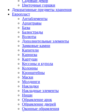
Садовый декор
Цветочные горшки
Декоративные предметы хранения
Европласт
Антаблементы
Архитравы
Базы
Балюстрады
Волюты
Дополнительные элементы
Замковые камни
Капители
Карнизы
Картуши
Кессоны и купола
Колонны
Кронштейны
Маски
Молдинги
Накладки
Накладные элементы
Ниши
Обрамление арок
Обрамление дверей
Оконные обрамления