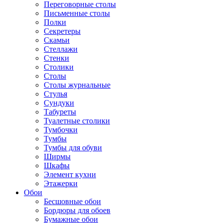
Переговорные столы
Письменные столы
Полки
Секретеры
Скамьи
Стеллажи
Стенки
Столики
Столы
Столы журнальные
Стулья
Сундуки
Табуреты
Туалетные столики
Тумбочки
Тумбы
Тумбы для обуви
Ширмы
Шкафы
Элемент кухни
Этажерки
Обои
Бесшовные обои
Бордюры для обоев
Бумажные обои