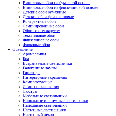
Виниловые обои на бумажной основе
Виниловые обои на флизелиновой основе
Детские обои бумажные
Детские обои флизелиновые
Контрактные обои
Ламинированные обои
Обои со стеклярусом
Текстильные обои
Флизелиновые обои
Флоковые обои
Освещение
Аромалампы
Бра
Встраиваемые светильники
Галогенные лампы
Гирлянды
Интерьерные украшения
Комплектующие
Лампы накаливания
Люстры
Мебельные светильники
Напольные и наземные светильники
Напольные светильники
Настенные светильники
Настенный декор