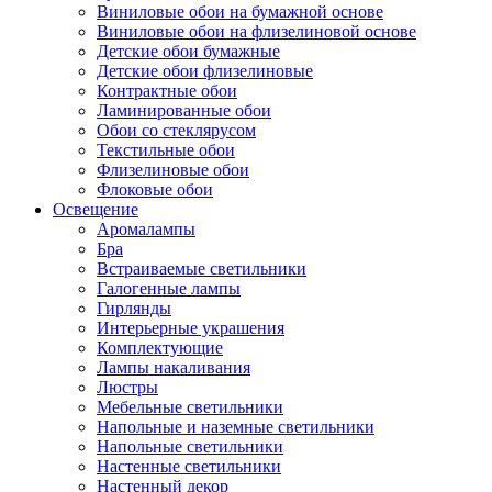
Виниловые обои на бумажной основе
Виниловые обои на флизелиновой основе
Детские обои бумажные
Детские обои флизелиновые
Контрактные обои
Ламинированные обои
Обои со стеклярусом
Текстильные обои
Флизелиновые обои
Флоковые обои
Освещение
Аромалампы
Бра
Встраиваемые светильники
Галогенные лампы
Гирлянды
Интерьерные украшения
Комплектующие
Лампы накаливания
Люстры
Мебельные светильники
Напольные и наземные светильники
Напольные светильники
Настенные светильники
Настенный декор