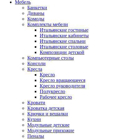
Мебель
Банкетки
Диваны
Комоды
Комплекты мебели
Итальянские гостиные
Итальянские кабинеты
Итальянские спальни
Итальянские столовые
Композиции детской
Компьютерные столы
Консоли
Кресла
Кресло
Кресло вращающееся
Кресло руководителя
Полукресло
Рабочее кресло
Кровати
Кроватка детская
Крючки и вешалки
Кухни
Модульные детские
Модульные прихожие
Пеналы