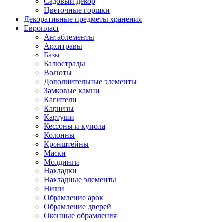
Садовый декор
Цветочные горшки
Декоративные предметы хранения
Европласт
Антаблементы
Архитравы
Базы
Балюстрады
Волюты
Дополнительные элементы
Замковые камни
Капители
Карнизы
Картуши
Кессоны и купола
Колонны
Кронштейны
Маски
Молдинги
Накладки
Накладные элементы
Ниши
Обрамление арок
Обрамление дверей
Оконные обрамления