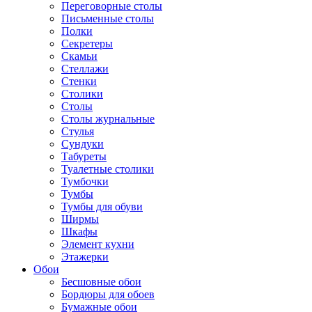
Переговорные столы
Письменные столы
Полки
Секретеры
Скамьи
Стеллажи
Стенки
Столики
Столы
Столы журнальные
Стулья
Сундуки
Табуреты
Туалетные столики
Тумбочки
Тумбы
Тумбы для обуви
Ширмы
Шкафы
Элемент кухни
Этажерки
Обои
Бесшовные обои
Бордюры для обоев
Бумажные обои