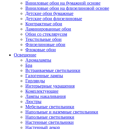
Виниловые обои на бумажной основе
Виниловые обои на флизелиновой основе
Детские обои бумажные
Детские обои флизелиновые
Контрактные обои
Ламинированные обои
Обои со стеклярусом
Текстильные обои
Флизелиновые обои
Флоковые обои
Освещение
Аромалампы
Бра
Встраиваемые светильники
Галогенные лампы
Гирлянды
Интерьерные украшения
Комплектующие
Лампы накаливания
Люстры
Мебельные светильники
Напольные и наземные светильники
Напольные светильники
Настенные светильники
Настенный декор