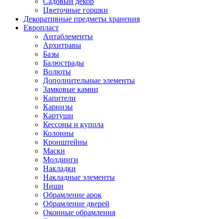
Садовый декор
Цветочные горшки
Декоративные предметы хранения
Европласт
Антаблементы
Архитравы
Базы
Балюстрады
Волюты
Дополнительные элементы
Замковые камни
Капители
Карнизы
Картуши
Кессоны и купола
Колонны
Кронштейны
Маски
Молдинги
Накладки
Накладные элементы
Ниши
Обрамление арок
Обрамление дверей
Оконные обрамления