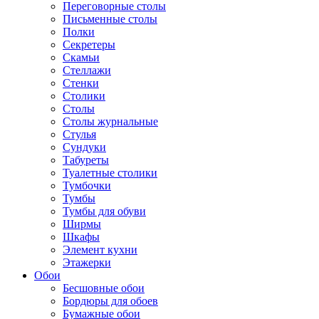
Переговорные столы
Письменные столы
Полки
Секретеры
Скамьи
Стеллажи
Стенки
Столики
Столы
Столы журнальные
Стулья
Сундуки
Табуреты
Туалетные столики
Тумбочки
Тумбы
Тумбы для обуви
Ширмы
Шкафы
Элемент кухни
Этажерки
Обои
Бесшовные обои
Бордюры для обоев
Бумажные обои