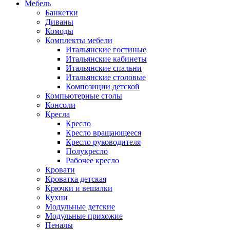
Мебель
Банкетки
Диваны
Комоды
Комплекты мебели
Итальянские гостиные
Итальянские кабинеты
Итальянские спальни
Итальянские столовые
Композиции детской
Компьютерные столы
Консоли
Кресла
Кресло
Кресло вращающееся
Кресло руководителя
Полукресло
Рабочее кресло
Кровати
Кроватка детская
Крючки и вешалки
Кухни
Модульные детские
Модульные прихожие
Пеналы