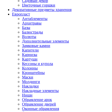
Садовый декор
Цветочные горшки
Декоративные предметы хранения
Европласт
Антаблементы
Архитравы
Базы
Балюстрады
Волюты
Дополнительные элементы
Замковые камни
Капители
Карнизы
Картуши
Кессоны и купола
Колонны
Кронштейны
Маски
Молдинги
Накладки
Накладные элементы
Ниши
Обрамление арок
Обрамление дверей
Оконные обрамления