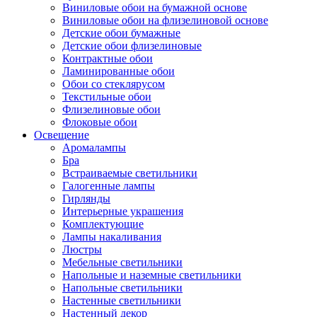
Виниловые обои на бумажной основе
Виниловые обои на флизелиновой основе
Детские обои бумажные
Детские обои флизелиновые
Контрактные обои
Ламинированные обои
Обои со стеклярусом
Текстильные обои
Флизелиновые обои
Флоковые обои
Освещение
Аромалампы
Бра
Встраиваемые светильники
Галогенные лампы
Гирлянды
Интерьерные украшения
Комплектующие
Лампы накаливания
Люстры
Мебельные светильники
Напольные и наземные светильники
Напольные светильники
Настенные светильники
Настенный декор