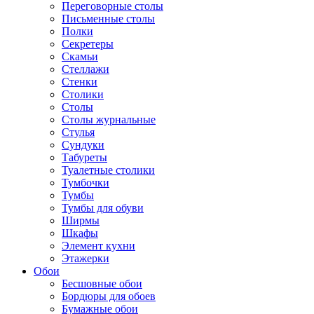
Переговорные столы
Письменные столы
Полки
Секретеры
Скамьи
Стеллажи
Стенки
Столики
Столы
Столы журнальные
Стулья
Сундуки
Табуреты
Туалетные столики
Тумбочки
Тумбы
Тумбы для обуви
Ширмы
Шкафы
Элемент кухни
Этажерки
Обои
Бесшовные обои
Бордюры для обоев
Бумажные обои