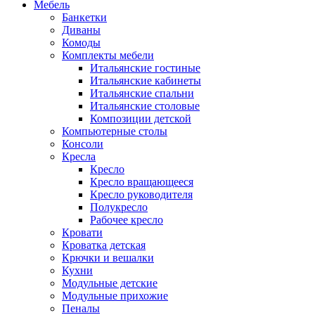
Мебель
Банкетки
Диваны
Комоды
Комплекты мебели
Итальянские гостиные
Итальянские кабинеты
Итальянские спальни
Итальянские столовые
Композиции детской
Компьютерные столы
Консоли
Кресла
Кресло
Кресло вращающееся
Кресло руководителя
Полукресло
Рабочее кресло
Кровати
Кроватка детская
Крючки и вешалки
Кухни
Модульные детские
Модульные прихожие
Пеналы