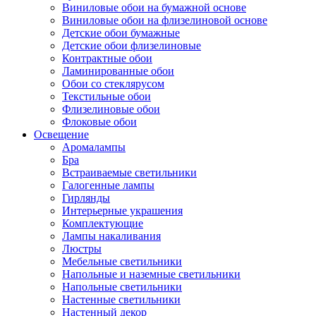
Виниловые обои на бумажной основе
Виниловые обои на флизелиновой основе
Детские обои бумажные
Детские обои флизелиновые
Контрактные обои
Ламинированные обои
Обои со стеклярусом
Текстильные обои
Флизелиновые обои
Флоковые обои
Освещение
Аромалампы
Бра
Встраиваемые светильники
Галогенные лампы
Гирлянды
Интерьерные украшения
Комплектующие
Лампы накаливания
Люстры
Мебельные светильники
Напольные и наземные светильники
Напольные светильники
Настенные светильники
Настенный декор