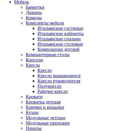
Мебель
Банкетки
Диваны
Комоды
Комплекты мебели
Итальянские гостиные
Итальянские кабинеты
Итальянские спальни
Итальянские столовые
Композиции детской
Компьютерные столы
Консоли
Кресла
Кресло
Кресло вращающееся
Кресло руководителя
Полукресло
Рабочее кресло
Кровати
Кроватка детская
Крючки и вешалки
Кухни
Модульные детские
Модульные прихожие
Пеналы