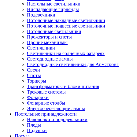
Настольные светильники
Ниспадающие гирлянды
Подсвечники
Потолочные накладные светильники
Потолочные подвесные светильники
Потолочные светильники
Прожекторы и споты
Прочие механизмы
Светильники
Светильники на солнечных батареях
Светодиодные лампы
Светодиодные светильники для Армстронг
Свечи
Споты
Торшеры
Трансформаторы и блоки питания
Трековые системы
Фонарики
Фонарные столбы
Энергосберегающие лампы
Постельные принадлежности
Наволочки и пододеяльники
Пледы
Подушки
Посуда