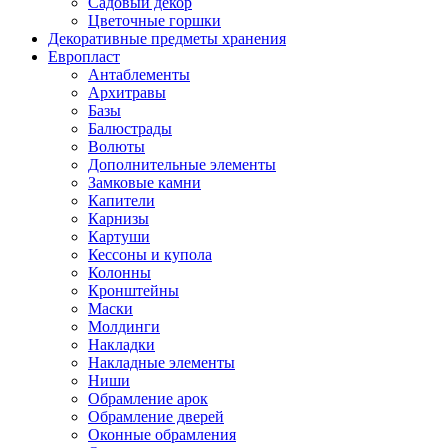
Садовый декор
Цветочные горшки
Декоративные предметы хранения
Европласт
Антаблементы
Архитравы
Базы
Балюстрады
Волюты
Дополнительные элементы
Замковые камни
Капители
Карнизы
Картуши
Кессоны и купола
Колонны
Кронштейны
Маски
Молдинги
Накладки
Накладные элементы
Ниши
Обрамление арок
Обрамление дверей
Оконные обрамления