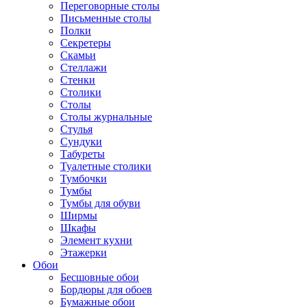
Переговорные столы
Письменные столы
Полки
Секретеры
Скамьи
Стеллажи
Стенки
Столики
Столы
Столы журнальные
Стулья
Сундуки
Табуреты
Туалетные столики
Тумбочки
Тумбы
Тумбы для обуви
Ширмы
Шкафы
Элемент кухни
Этажерки
Обои
Бесшовные обои
Бордюры для обоев
Бумажные обои