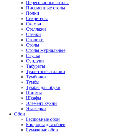
Переговорные столы
Письменные столы
Полки
Секретеры
Скамьи
Стеллажи
Стенки
Столики
Столы
Столы журнальные
Стулья
Сундуки
Табуреты
Туалетные столики
Тумбочки
Тумбы
Тумбы для обуви
Ширмы
Шкафы
Элемент кухни
Этажерки
Обои
Бесшовные обои
Бордюры для обоев
Бумажные обои