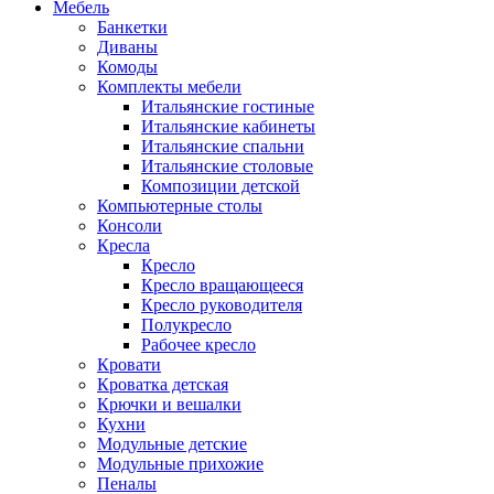
Мебель
Банкетки
Диваны
Комоды
Комплекты мебели
Итальянские гостиные
Итальянские кабинеты
Итальянские спальни
Итальянские столовые
Композиции детской
Компьютерные столы
Консоли
Кресла
Кресло
Кресло вращающееся
Кресло руководителя
Полукресло
Рабочее кресло
Кровати
Кроватка детская
Крючки и вешалки
Кухни
Модульные детские
Модульные прихожие
Пеналы