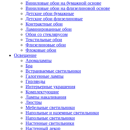
Виниловые обои на бумажной основе
Виниловые обои на флизелиновой основе
Детские обои бумажные
Детские обои флизелиновые
Контрактные обои
Ламинированные обои
Обои со стеклярусом
Текстильные обои
Флизелиновые обои
Флоковые обои
Освещение
Аромалампы
Бра
Встраиваемые светильники
Галогенные лампы
Гирлянды
Интерьерные украшения
Комплектующие
Лампы накаливания
Люстры
Мебельные светильники
Напольные и наземные светильники
Напольные светильники
Настенные светильники
Настенный декор