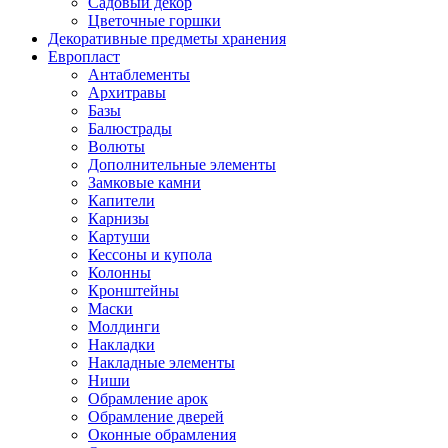
Садовый декор
Цветочные горшки
Декоративные предметы хранения
Европласт
Антаблементы
Архитравы
Базы
Балюстрады
Волюты
Дополнительные элементы
Замковые камни
Капители
Карнизы
Картуши
Кессоны и купола
Колонны
Кронштейны
Маски
Молдинги
Накладки
Накладные элементы
Ниши
Обрамление арок
Обрамление дверей
Оконные обрамления