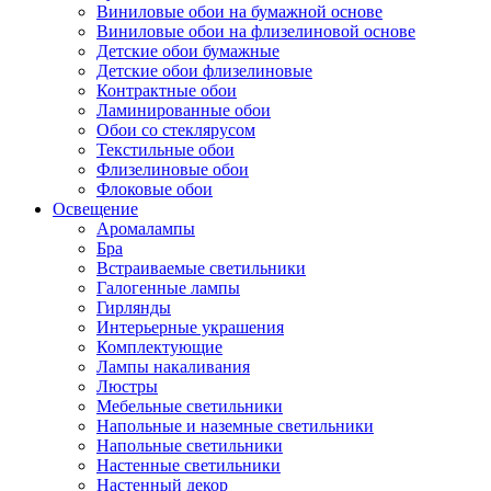
Виниловые обои на бумажной основе
Виниловые обои на флизелиновой основе
Детские обои бумажные
Детские обои флизелиновые
Контрактные обои
Ламинированные обои
Обои со стеклярусом
Текстильные обои
Флизелиновые обои
Флоковые обои
Освещение
Аромалампы
Бра
Встраиваемые светильники
Галогенные лампы
Гирлянды
Интерьерные украшения
Комплектующие
Лампы накаливания
Люстры
Мебельные светильники
Напольные и наземные светильники
Напольные светильники
Настенные светильники
Настенный декор