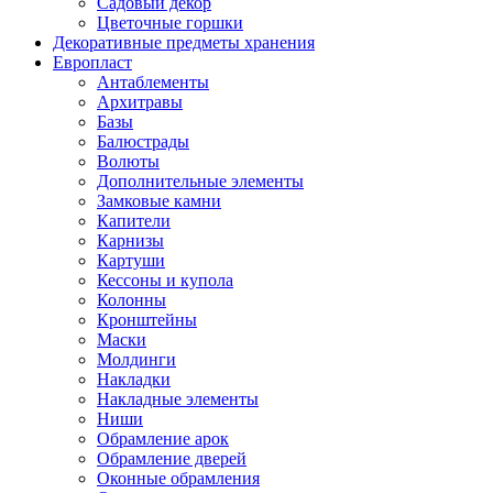
Садовый декор
Цветочные горшки
Декоративные предметы хранения
Европласт
Антаблементы
Архитравы
Базы
Балюстрады
Волюты
Дополнительные элементы
Замковые камни
Капители
Карнизы
Картуши
Кессоны и купола
Колонны
Кронштейны
Маски
Молдинги
Накладки
Накладные элементы
Ниши
Обрамление арок
Обрамление дверей
Оконные обрамления