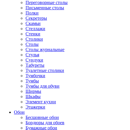
Переговорные столы
Письменные столы
Полки
Секретеры
Скамьи
Стеллажи
Стенки
Столики
Столы
Столы журнальные
Стулья
Сундуки
Табуреты
Туалетные столики
Тумбочки
Тумбы
Тумбы для обуви
Ширмы
Шкафы
Элемент кухни
Этажерки
Обои
Бесшовные обои
Бордюры для обоев
Бумажные обои