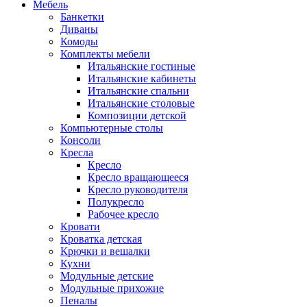
Мебель
Банкетки
Диваны
Комоды
Комплекты мебели
Итальянские гостиные
Итальянские кабинеты
Итальянские спальни
Итальянские столовые
Композиции детской
Компьютерные столы
Консоли
Кресла
Кресло
Кресло вращающееся
Кресло руководителя
Полукресло
Рабочее кресло
Кровати
Кроватка детская
Крючки и вешалки
Кухни
Модульные детские
Модульные прихожие
Пеналы