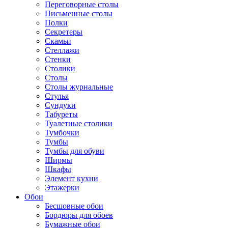
Переговорные столы
Письменные столы
Полки
Секретеры
Скамьи
Стеллажи
Стенки
Столики
Столы
Столы журнальные
Стулья
Сундуки
Табуреты
Туалетные столики
Тумбочки
Тумбы
Тумбы для обуви
Ширмы
Шкафы
Элемент кухни
Этажерки
Обои
Бесшовные обои
Бордюры для обоев
Бумажные обои