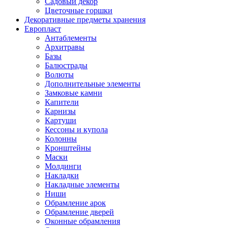
Садовый декор
Цветочные горшки
Декоративные предметы хранения
Европласт
Антаблементы
Архитравы
Базы
Балюстрады
Волюты
Дополнительные элементы
Замковые камни
Капители
Карнизы
Картуши
Кессоны и купола
Колонны
Кронштейны
Маски
Молдинги
Накладки
Накладные элементы
Ниши
Обрамление арок
Обрамление дверей
Оконные обрамления