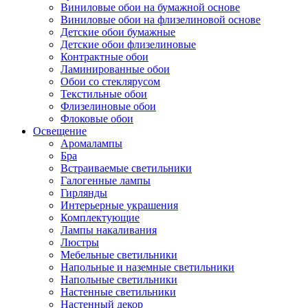
Виниловые обои на бумажной основе
Виниловые обои на флизелиновой основе
Детские обои бумажные
Детские обои флизелиновые
Контрактные обои
Ламинированные обои
Обои со стеклярусом
Текстильные обои
Флизелиновые обои
Флоковые обои
Освещение
Аромалампы
Бра
Встраиваемые светильники
Галогенные лампы
Гирлянды
Интерьерные украшения
Комплектующие
Лампы накаливания
Люстры
Мебельные светильники
Напольные и наземные светильники
Напольные светильники
Настенные светильники
Настенный декор