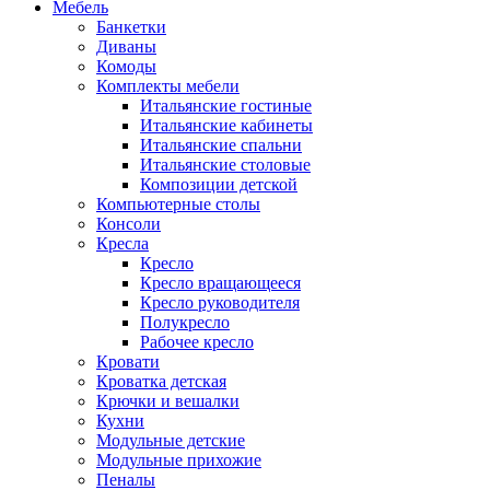
Мебель
Банкетки
Диваны
Комоды
Комплекты мебели
Итальянские гостиные
Итальянские кабинеты
Итальянские спальни
Итальянские столовые
Композиции детской
Компьютерные столы
Консоли
Кресла
Кресло
Кресло вращающееся
Кресло руководителя
Полукресло
Рабочее кресло
Кровати
Кроватка детская
Крючки и вешалки
Кухни
Модульные детские
Модульные прихожие
Пеналы