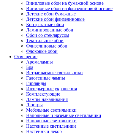
Виниловые обои на бумажной основе
Виниловые обои на флизелиновой основе
Детские обои бумажные
Детские обои флизелиновые
Контрактные обои
Ламинированные обои
Обои со стеклярусом
Текстильные обои
Флизелиновые обои
Флоковые обои
Освещение
Аромалампы
Бра
Встраиваемые светильники
Галогенные лампы
Гирлянды
Интерьерные украшения
Комплектующие
Лампы накаливания
Люстры
Мебельные светильники
Напольные и наземные светильники
Напольные светильники
Настенные светильники
Настенный декор