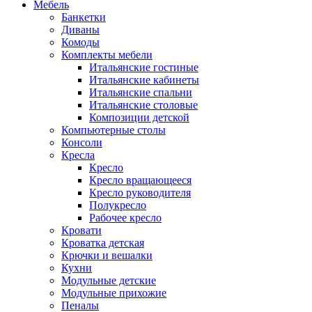
Мебель
Банкетки
Диваны
Комоды
Комплекты мебели
Итальянские гостиные
Итальянские кабинеты
Итальянские спальни
Итальянские столовые
Композиции детской
Компьютерные столы
Консоли
Кресла
Кресло
Кресло вращающееся
Кресло руководителя
Полукресло
Рабочее кресло
Кровати
Кроватка детская
Крючки и вешалки
Кухни
Модульные детские
Модульные прихожие
Пеналы