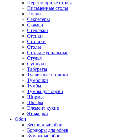
Переговорные столы
Письменные столы
Полки
Секретеры
Скамьи
Стеллажи
Стенки
Столики
Столы
Столы журнальные
Стулья
Сундуки
Табуреты
Туалетные столики
Тумбочки
Тумбы
Тумбы для обуви
Ширмы
Шкафы
Элемент кухни
Этажерки
Обои
Бесшовные обои
Бордюры для обоев
Бумажные обои