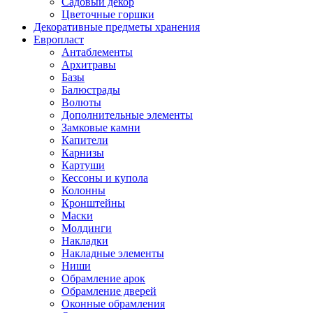
Садовый декор
Цветочные горшки
Декоративные предметы хранения
Европласт
Антаблементы
Архитравы
Базы
Балюстрады
Волюты
Дополнительные элементы
Замковые камни
Капители
Карнизы
Картуши
Кессоны и купола
Колонны
Кронштейны
Маски
Молдинги
Накладки
Накладные элементы
Ниши
Обрамление арок
Обрамление дверей
Оконные обрамления