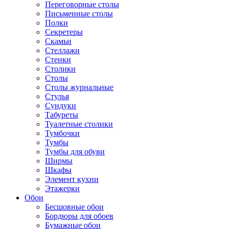
Переговорные столы
Письменные столы
Полки
Секретеры
Скамьи
Стеллажи
Стенки
Столики
Столы
Столы журнальные
Стулья
Сундуки
Табуреты
Туалетные столики
Тумбочки
Тумбы
Тумбы для обуви
Ширмы
Шкафы
Элемент кухни
Этажерки
Обои
Бесшовные обои
Бордюры для обоев
Бумажные обои