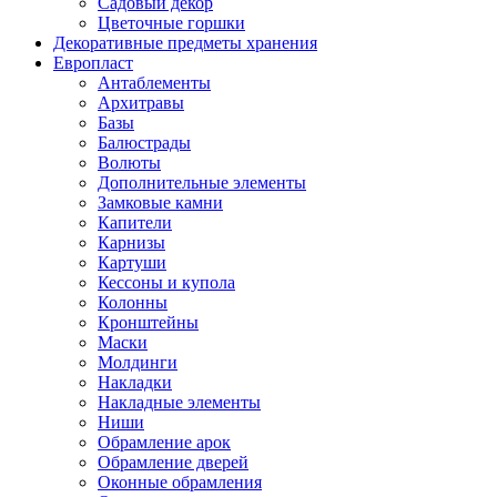
Садовый декор
Цветочные горшки
Декоративные предметы хранения
Европласт
Антаблементы
Архитравы
Базы
Балюстрады
Волюты
Дополнительные элементы
Замковые камни
Капители
Карнизы
Картуши
Кессоны и купола
Колонны
Кронштейны
Маски
Молдинги
Накладки
Накладные элементы
Ниши
Обрамление арок
Обрамление дверей
Оконные обрамления