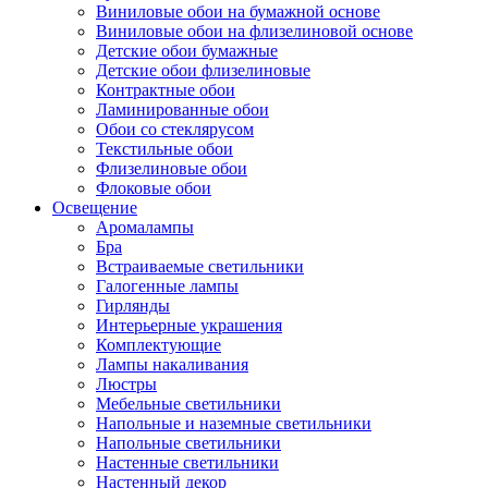
Виниловые обои на бумажной основе
Виниловые обои на флизелиновой основе
Детские обои бумажные
Детские обои флизелиновые
Контрактные обои
Ламинированные обои
Обои со стеклярусом
Текстильные обои
Флизелиновые обои
Флоковые обои
Освещение
Аромалампы
Бра
Встраиваемые светильники
Галогенные лампы
Гирлянды
Интерьерные украшения
Комплектующие
Лампы накаливания
Люстры
Мебельные светильники
Напольные и наземные светильники
Напольные светильники
Настенные светильники
Настенный декор