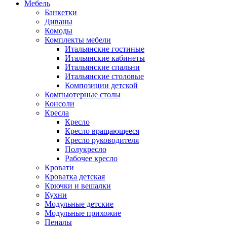
Мебель
Банкетки
Диваны
Комоды
Комплекты мебели
Итальянские гостиные
Итальянские кабинеты
Итальянские спальни
Итальянские столовые
Композиции детской
Компьютерные столы
Консоли
Кресла
Кресло
Кресло вращающееся
Кресло руководителя
Полукресло
Рабочее кресло
Кровати
Кроватка детская
Крючки и вешалки
Кухни
Модульные детские
Модульные прихожие
Пеналы