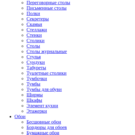
Переговорные столы
Письменные столы
Полки
Секретеры
Скамьи
Стеллажи
Стенки
Столики
Столы
Столы журнальные
Стулья
Сундуки
Табуреты
Туалетные столики
Тумбочки
Тумбы
Тумбы для обуви
Ширмы
Шкафы
Элемент кухни
Этажерки
Обои
Бесшовные обои
Бордюры для обоев
Бумажные обои