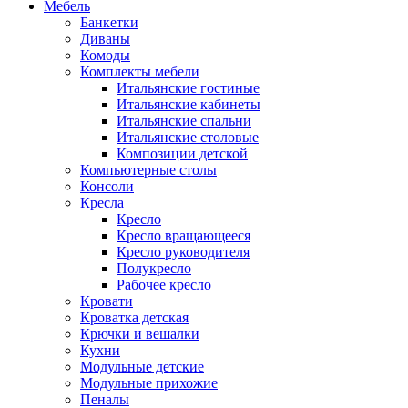
Мебель
Банкетки
Диваны
Комоды
Комплекты мебели
Итальянские гостиные
Итальянские кабинеты
Итальянские спальни
Итальянские столовые
Композиции детской
Компьютерные столы
Консоли
Кресла
Кресло
Кресло вращающееся
Кресло руководителя
Полукресло
Рабочее кресло
Кровати
Кроватка детская
Крючки и вешалки
Кухни
Модульные детские
Модульные прихожие
Пеналы