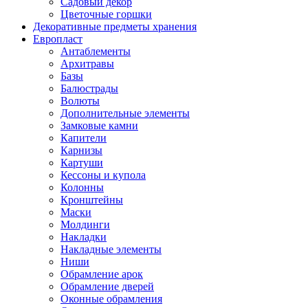
Садовый декор
Цветочные горшки
Декоративные предметы хранения
Европласт
Антаблементы
Архитравы
Базы
Балюстрады
Волюты
Дополнительные элементы
Замковые камни
Капители
Карнизы
Картуши
Кессоны и купола
Колонны
Кронштейны
Маски
Молдинги
Накладки
Накладные элементы
Ниши
Обрамление арок
Обрамление дверей
Оконные обрамления