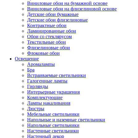
Виниловые обои на бумажной основе
Виниловые обои на флизелиновой основе
Детские обои бумажные
Детские обои флизелиновые
Контрактные обои
Ламинированные обои
Обои со стеклярусом
Текстильные обои
Флизелиновые обои
Флоковые обои
Освещение
Аромалампы
Бра
Встраиваемые светильники
Галогенные лампы
Гирлянды
Интерьерные украшения
Комплектующие
Лампы накаливания
Люстры
Мебельные светильники
Напольные и наземные светильники
Напольные светильники
Настенные светильники
Настенный декор