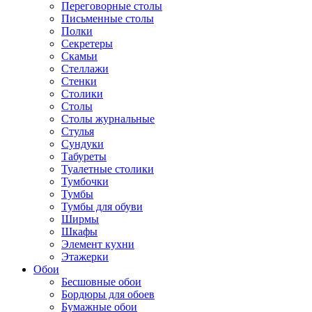
Переговорные столы
Письменные столы
Полки
Секретеры
Скамьи
Стеллажи
Стенки
Столики
Столы
Столы журнальные
Стулья
Сундуки
Табуреты
Туалетные столики
Тумбочки
Тумбы
Тумбы для обуви
Ширмы
Шкафы
Элемент кухни
Этажерки
Обои
Бесшовные обои
Бордюры для обоев
Бумажные обои