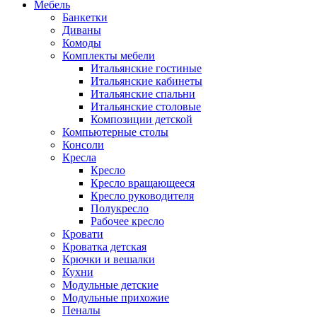
Мебель
Банкетки
Диваны
Комоды
Комплекты мебели
Итальянские гостиные
Итальянские кабинеты
Итальянские спальни
Итальянские столовые
Композиции детской
Компьютерные столы
Консоли
Кресла
Кресло
Кресло вращающееся
Кресло руководителя
Полукресло
Рабочее кресло
Кровати
Кроватка детская
Крючки и вешалки
Кухни
Модульные детские
Модульные прихожие
Пеналы