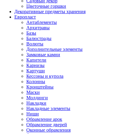
Садовый декор
Цветочные горшки
Декоративные предметы хранения
Европласт
Антаблементы
Архитравы
Базы
Балюстрады
Волюты
Дополнительные элементы
Замковые камни
Капители
Карнизы
Картуши
Кессоны и купола
Колонны
Кронштейны
Маски
Молдинги
Накладки
Накладные элементы
Ниши
Обрамление арок
Обрамление дверей
Оконные обрамления