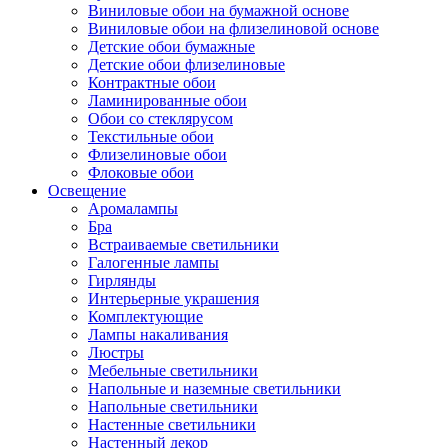
Виниловые обои на бумажной основе
Виниловые обои на флизелиновой основе
Детские обои бумажные
Детские обои флизелиновые
Контрактные обои
Ламинированные обои
Обои со стеклярусом
Текстильные обои
Флизелиновые обои
Флоковые обои
Освещение
Аромалампы
Бра
Встраиваемые светильники
Галогенные лампы
Гирлянды
Интерьерные украшения
Комплектующие
Лампы накаливания
Люстры
Мебельные светильники
Напольные и наземные светильники
Напольные светильники
Настенные светильники
Настенный декор