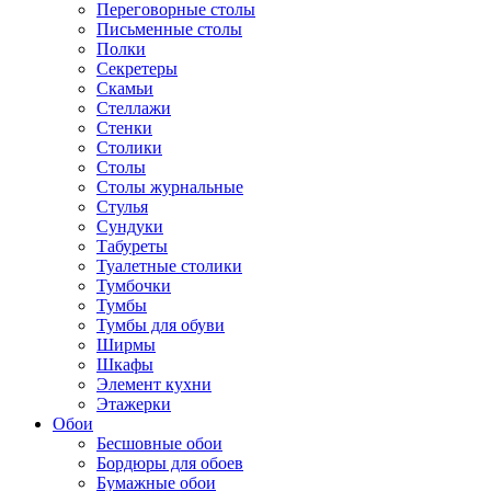
Переговорные столы
Письменные столы
Полки
Секретеры
Скамьи
Стеллажи
Стенки
Столики
Столы
Столы журнальные
Стулья
Сундуки
Табуреты
Туалетные столики
Тумбочки
Тумбы
Тумбы для обуви
Ширмы
Шкафы
Элемент кухни
Этажерки
Обои
Бесшовные обои
Бордюры для обоев
Бумажные обои