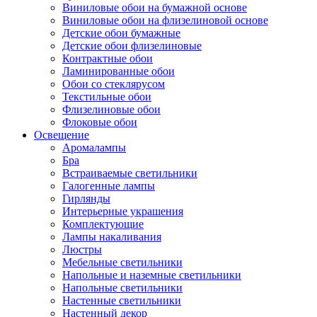
Виниловые обои на бумажной основе
Виниловые обои на флизелиновой основе
Детские обои бумажные
Детские обои флизелиновые
Контрактные обои
Ламинированные обои
Обои со стеклярусом
Текстильные обои
Флизелиновые обои
Флоковые обои
Освещение
Аромалампы
Бра
Встраиваемые светильники
Галогенные лампы
Гирлянды
Интерьерные украшения
Комплектующие
Лампы накаливания
Люстры
Мебельные светильники
Напольные и наземные светильники
Напольные светильники
Настенные светильники
Настенный декор