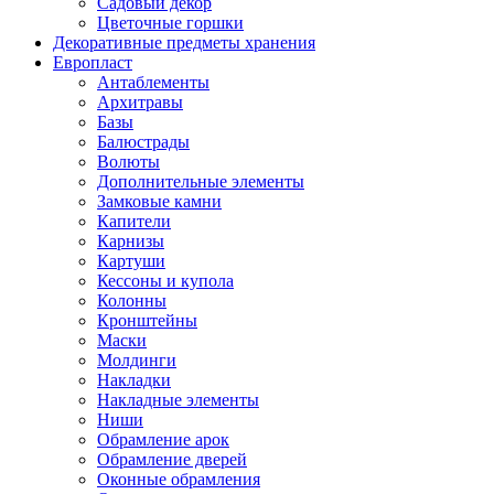
Садовый декор
Цветочные горшки
Декоративные предметы хранения
Европласт
Антаблементы
Архитравы
Базы
Балюстрады
Волюты
Дополнительные элементы
Замковые камни
Капители
Карнизы
Картуши
Кессоны и купола
Колонны
Кронштейны
Маски
Молдинги
Накладки
Накладные элементы
Ниши
Обрамление арок
Обрамление дверей
Оконные обрамления