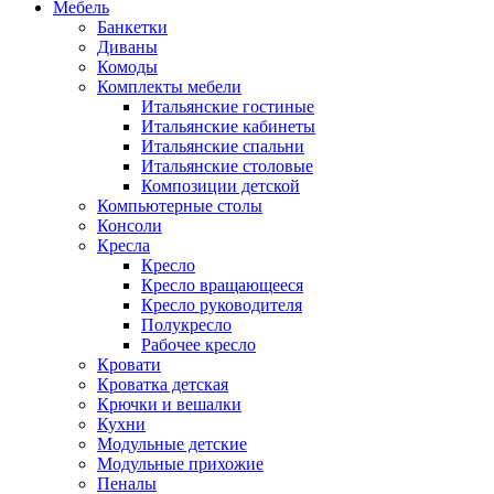
Мебель
Банкетки
Диваны
Комоды
Комплекты мебели
Итальянские гостиные
Итальянские кабинеты
Итальянские спальни
Итальянские столовые
Композиции детской
Компьютерные столы
Консоли
Кресла
Кресло
Кресло вращающееся
Кресло руководителя
Полукресло
Рабочее кресло
Кровати
Кроватка детская
Крючки и вешалки
Кухни
Модульные детские
Модульные прихожие
Пеналы