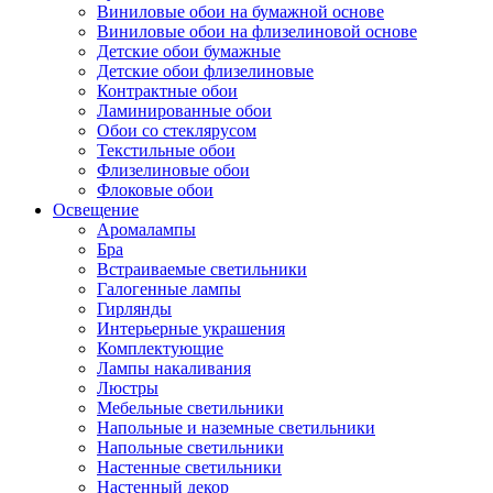
Виниловые обои на бумажной основе
Виниловые обои на флизелиновой основе
Детские обои бумажные
Детские обои флизелиновые
Контрактные обои
Ламинированные обои
Обои со стеклярусом
Текстильные обои
Флизелиновые обои
Флоковые обои
Освещение
Аромалампы
Бра
Встраиваемые светильники
Галогенные лампы
Гирлянды
Интерьерные украшения
Комплектующие
Лампы накаливания
Люстры
Мебельные светильники
Напольные и наземные светильники
Напольные светильники
Настенные светильники
Настенный декор