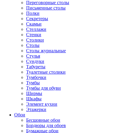
Переговорные столы
Письменные столы
Полки
Секретеры
Скамьи
Стеллажи
Стенки
Столики
Столы
Столы журнальные
Стулья
Сундуки
Табуреты
Туалетные столики
Тумбочки
Тумбы
Тумбы для обуви
Ширмы
Шкафы
Элемент кухни
Этажерки
Обои
Бесшовные обои
Бордюры для обоев
Бумажные обои