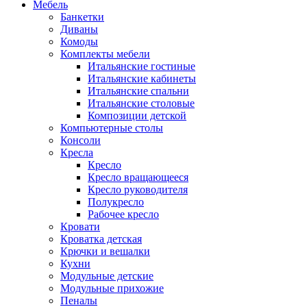
Мебель
Банкетки
Диваны
Комоды
Комплекты мебели
Итальянские гостиные
Итальянские кабинеты
Итальянские спальни
Итальянские столовые
Композиции детской
Компьютерные столы
Консоли
Кресла
Кресло
Кресло вращающееся
Кресло руководителя
Полукресло
Рабочее кресло
Кровати
Кроватка детская
Крючки и вешалки
Кухни
Модульные детские
Модульные прихожие
Пеналы