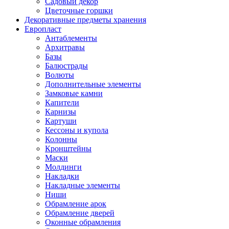
Садовый декор
Цветочные горшки
Декоративные предметы хранения
Европласт
Антаблементы
Архитравы
Базы
Балюстрады
Волюты
Дополнительные элементы
Замковые камни
Капители
Карнизы
Картуши
Кессоны и купола
Колонны
Кронштейны
Маски
Молдинги
Накладки
Накладные элементы
Ниши
Обрамление арок
Обрамление дверей
Оконные обрамления