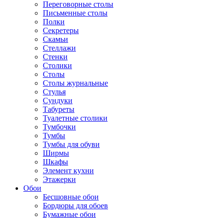
Переговорные столы
Письменные столы
Полки
Секретеры
Скамьи
Стеллажи
Стенки
Столики
Столы
Столы журнальные
Стулья
Сундуки
Табуреты
Туалетные столики
Тумбочки
Тумбы
Тумбы для обуви
Ширмы
Шкафы
Элемент кухни
Этажерки
Обои
Бесшовные обои
Бордюры для обоев
Бумажные обои