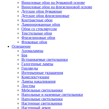
Виниловые обои на бумажной основе
Виниловые обои на флизелиновой основе
Детские обои бумажные
Детские обои флизелиновые
Контрактные обои
Ламинированные обои
Обои со стеклярусом
Текстильные обои
Флизелиновые обои
Флоковые обои
Освещение
Аромалампы
Бра
Встраиваемые светильники
Галогенные лампы
Гирлянды
Интерьерные украшения
Комплектующие
Лампы накаливания
Люстры
Мебельные светильники
Напольные и наземные светильники
Напольные светильники
Настенные светильники
Настенный декор