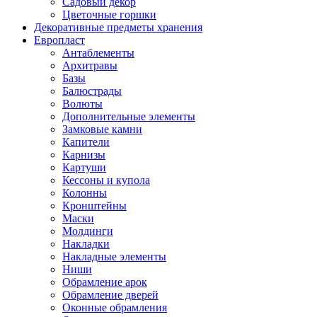
Садовый декор
Цветочные горшки
Декоративные предметы хранения
Европласт
Антаблементы
Архитравы
Базы
Балюстрады
Волюты
Дополнительные элементы
Замковые камни
Капители
Карнизы
Картуши
Кессоны и купола
Колонны
Кронштейны
Маски
Молдинги
Накладки
Накладные элементы
Ниши
Обрамление арок
Обрамление дверей
Оконные обрамления