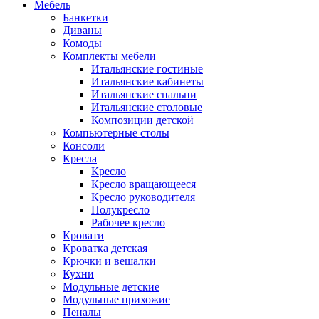
Мебель
Банкетки
Диваны
Комоды
Комплекты мебели
Итальянские гостиные
Итальянские кабинеты
Итальянские спальни
Итальянские столовые
Композиции детской
Компьютерные столы
Консоли
Кресла
Кресло
Кресло вращающееся
Кресло руководителя
Полукресло
Рабочее кресло
Кровати
Кроватка детская
Крючки и вешалки
Кухни
Модульные детские
Модульные прихожие
Пеналы