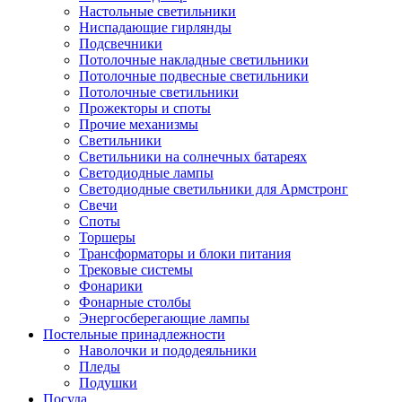
Настольные светильники
Ниспадающие гирлянды
Подсвечники
Потолочные накладные светильники
Потолочные подвесные светильники
Потолочные светильники
Прожекторы и споты
Прочие механизмы
Светильники
Светильники на солнечных батареях
Светодиодные лампы
Светодиодные светильники для Армстронг
Свечи
Споты
Торшеры
Трансформаторы и блоки питания
Трековые системы
Фонарики
Фонарные столбы
Энергосберегающие лампы
Постельные принадлежности
Наволочки и пододеяльники
Пледы
Подушки
Посуда