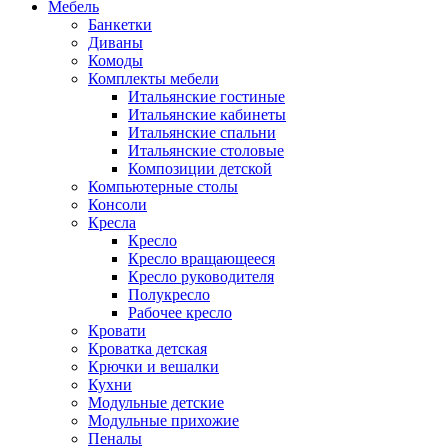
Мебель
Банкетки
Диваны
Комоды
Комплекты мебели
Итальянские гостиные
Итальянские кабинеты
Итальянские спальни
Итальянские столовые
Композиции детской
Компьютерные столы
Консоли
Кресла
Кресло
Кресло вращающееся
Кресло руководителя
Полукресло
Рабочее кресло
Кровати
Кроватка детская
Крючки и вешалки
Кухни
Модульные детские
Модульные прихожие
Пеналы