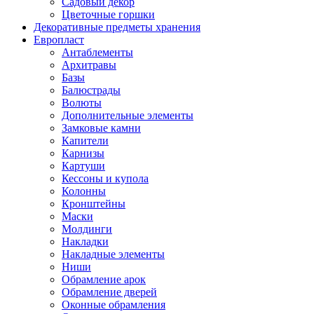
Садовый декор
Цветочные горшки
Декоративные предметы хранения
Европласт
Антаблементы
Архитравы
Базы
Балюстрады
Волюты
Дополнительные элементы
Замковые камни
Капители
Карнизы
Картуши
Кессоны и купола
Колонны
Кронштейны
Маски
Молдинги
Накладки
Накладные элементы
Ниши
Обрамление арок
Обрамление дверей
Оконные обрамления