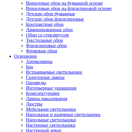
Виниловые обои на бумажной основе
Виниловые обои на флизелиновой основе
Детские обои бумажные
Детские обои флизелиновые
Контрактные обои
Ламинированные обои
Обои со стеклярусом
Текстильные обои
Флизелиновые обои
Флоковые обои
Освещение
Аромалампы
Бра
Встраиваемые светильники
Галогенные лампы
Гирлянды
Интерьерные украшения
Комплектующие
Лампы накаливания
Люстры
Мебельные светильники
Напольные и наземные светильники
Напольные светильники
Настенные светильники
Настенный декор