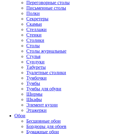
Переговорные столы
Письменные столы
Полки
Секретеры
Скамьи
Стеллажи
Стенки
Столики
Столы
Столы журнальные
Стулья
Сундуки
Табуреты
Туалетные столики
Тумбочки
Тумбы
Тумбы для обуви
Ширмы
Шкафы
Элемент кухни
Этажерки
Обои
Бесшовные обои
Бордюры для обоев
Бумажные обои