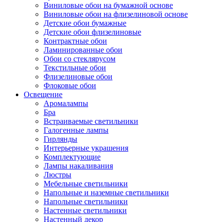
Виниловые обои на бумажной основе
Виниловые обои на флизелиновой основе
Детские обои бумажные
Детские обои флизелиновые
Контрактные обои
Ламинированные обои
Обои со стеклярусом
Текстильные обои
Флизелиновые обои
Флоковые обои
Освещение
Аромалампы
Бра
Встраиваемые светильники
Галогенные лампы
Гирлянды
Интерьерные украшения
Комплектующие
Лампы накаливания
Люстры
Мебельные светильники
Напольные и наземные светильники
Напольные светильники
Настенные светильники
Настенный декор