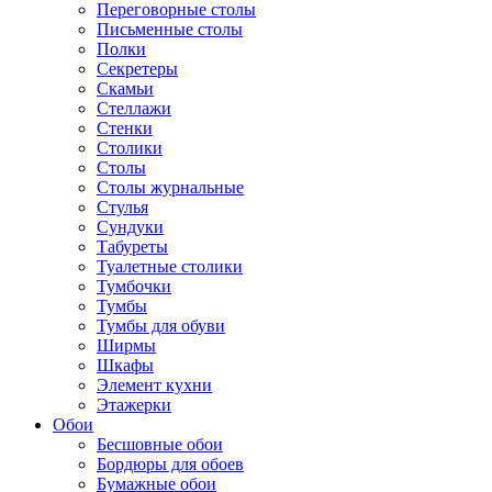
Переговорные столы
Письменные столы
Полки
Секретеры
Скамьи
Стеллажи
Стенки
Столики
Столы
Столы журнальные
Стулья
Сундуки
Табуреты
Туалетные столики
Тумбочки
Тумбы
Тумбы для обуви
Ширмы
Шкафы
Элемент кухни
Этажерки
Обои
Бесшовные обои
Бордюры для обоев
Бумажные обои