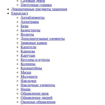
Садовый декор
Цветочные горшки
Декоративные предметы хранения
Европласт
Антаблементы
Архитравы
Базы
Балюстрады
Волюты
Дополнительные элементы
Замковые камни
Капители
Карнизы
Картуши
Кессоны и купола
Колонны
Кронштейны
Маски
Молдинги
Накладки
Накладные элементы
Ниши
Обрамление арок
Обрамление дверей
Оконные обрамления