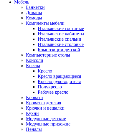
Мебель
Банкетки
Диваны
Комоды
Комплекты мебели
Итальянские гостиные
Итальянские кабинеты
Итальянские спальни
Итальянские столовые
Композиции детской
Компьютерные столы
Консоли
Кресла
Кресло
Кресло вращающееся
Кресло руководителя
Полукресло
Рабочее кресло
Кровати
Кроватка детская
Крючки и вешалки
Кухни
Модульные детские
Модульные прихожие
Пеналы