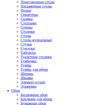
Переговорные столы
Письменные столы
Полки
Секретеры
Скамьи
Стеллажи
Стенки
Столики
Столы
Столы журнальные
Стулья
Сундуки
Табуреты
Туалетные столики
Тумбочки
Тумбы
Тумбы для обуви
Ширмы
Шкафы
Элемент кухни
Этажерки
Обои
Бесшовные обои
Бордюры для обоев
Бумажные обои