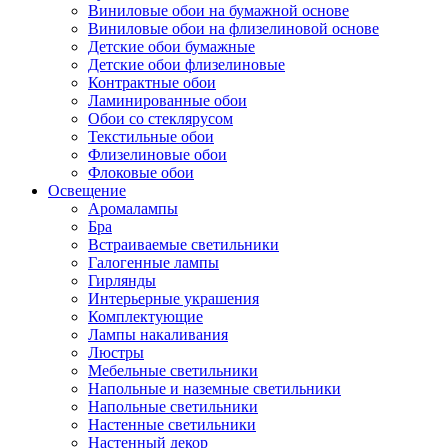
Виниловые обои на бумажной основе
Виниловые обои на флизелиновой основе
Детские обои бумажные
Детские обои флизелиновые
Контрактные обои
Ламинированные обои
Обои со стеклярусом
Текстильные обои
Флизелиновые обои
Флоковые обои
Освещение
Аромалампы
Бра
Встраиваемые светильники
Галогенные лампы
Гирлянды
Интерьерные украшения
Комплектующие
Лампы накаливания
Люстры
Мебельные светильники
Напольные и наземные светильники
Напольные светильники
Настенные светильники
Настенный декор