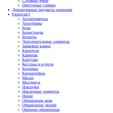
Садовый декор
Цветочные горшки
Декоративные предметы хранения
Европласт
Антаблементы
Архитравы
Базы
Балюстрады
Волюты
Дополнительные элементы
Замковые камни
Капители
Карнизы
Картуши
Кессоны и купола
Колонны
Кронштейны
Маски
Молдинги
Накладки
Накладные элементы
Ниши
Обрамление арок
Обрамление дверей
Оконные обрамления