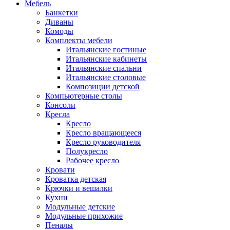
Мебель
Банкетки
Диваны
Комоды
Комплекты мебели
Итальянские гостиные
Итальянские кабинеты
Итальянские спальни
Итальянские столовые
Композиции детской
Компьютерные столы
Консоли
Кресла
Кресло
Кресло вращающееся
Кресло руководителя
Полукресло
Рабочее кресло
Кровати
Кроватка детская
Крючки и вешалки
Кухни
Модульные детские
Модульные прихожие
Пеналы