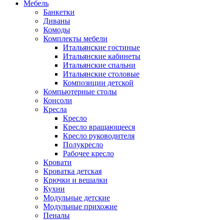
Мебель
Банкетки
Диваны
Комоды
Комплекты мебели
Итальянские гостиные
Итальянские кабинеты
Итальянские спальни
Итальянские столовые
Композиции детской
Компьютерные столы
Консоли
Кресла
Кресло
Кресло вращающееся
Кресло руководителя
Полукресло
Рабочее кресло
Кровати
Кроватка детская
Крючки и вешалки
Кухни
Модульные детские
Модульные прихожие
Пеналы