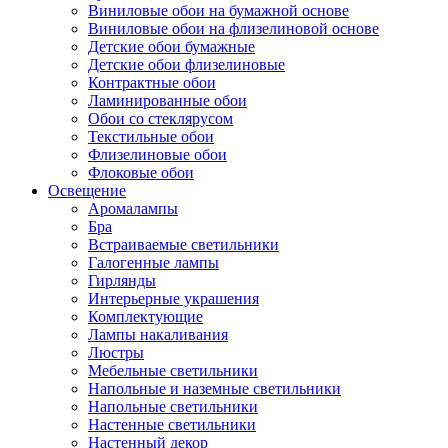
Виниловые обои на бумажной основе
Виниловые обои на флизелиновой основе
Детские обои бумажные
Детские обои флизелиновые
Контрактные обои
Ламинированные обои
Обои со стеклярусом
Текстильные обои
Флизелиновые обои
Флоковые обои
Освещение
Аромалампы
Бра
Встраиваемые светильники
Галогенные лампы
Гирлянды
Интерьерные украшения
Комплектующие
Лампы накаливания
Люстры
Мебельные светильники
Напольные и наземные светильники
Напольные светильники
Настенные светильники
Настенный декор