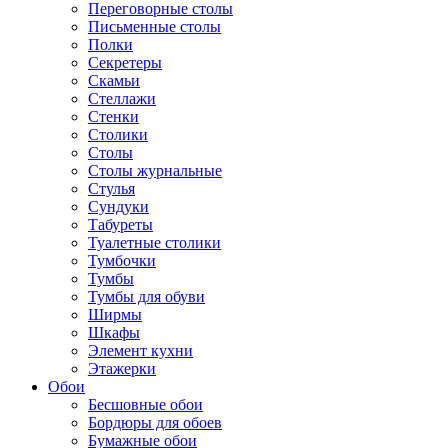
Переговорные столы
Письменные столы
Полки
Секретеры
Скамьи
Стеллажи
Стенки
Столики
Столы
Столы журнальные
Стулья
Сундуки
Табуреты
Туалетные столики
Тумбочки
Тумбы
Тумбы для обуви
Ширмы
Шкафы
Элемент кухни
Этажерки
Обои
Бесшовные обои
Бордюры для обоев
Бумажные обои