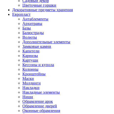
Садовый декор
Цветочные горшки
Декоративные предметы хранения
Европласт
Антаблементы
Архитравы
Базы
Балюстрады
Волюты
Дополнительные элементы
Замковые камни
Капители
Карнизы
Картуши
Кессоны и купола
Колонны
Кронштейны
Маски
Молдинги
Накладки
Накладные элементы
Ниши
Обрамление арок
Обрамление дверей
Оконные обрамления