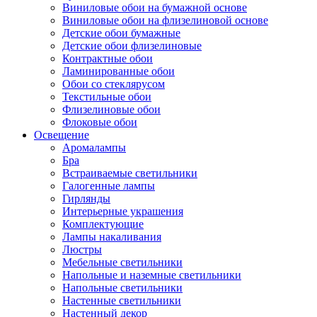
Виниловые обои на бумажной основе
Виниловые обои на флизелиновой основе
Детские обои бумажные
Детские обои флизелиновые
Контрактные обои
Ламинированные обои
Обои со стеклярусом
Текстильные обои
Флизелиновые обои
Флоковые обои
Освещение
Аромалампы
Бра
Встраиваемые светильники
Галогенные лампы
Гирлянды
Интерьерные украшения
Комплектующие
Лампы накаливания
Люстры
Мебельные светильники
Напольные и наземные светильники
Напольные светильники
Настенные светильники
Настенный декор