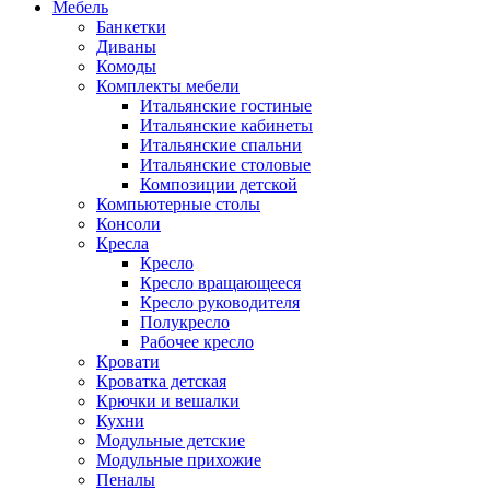
Мебель
Банкетки
Диваны
Комоды
Комплекты мебели
Итальянские гостиные
Итальянские кабинеты
Итальянские спальни
Итальянские столовые
Композиции детской
Компьютерные столы
Консоли
Кресла
Кресло
Кресло вращающееся
Кресло руководителя
Полукресло
Рабочее кресло
Кровати
Кроватка детская
Крючки и вешалки
Кухни
Модульные детские
Модульные прихожие
Пеналы