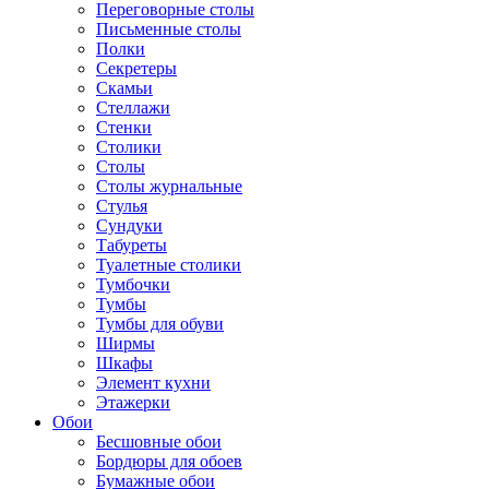
Переговорные столы
Письменные столы
Полки
Секретеры
Скамьи
Стеллажи
Стенки
Столики
Столы
Столы журнальные
Стулья
Сундуки
Табуреты
Туалетные столики
Тумбочки
Тумбы
Тумбы для обуви
Ширмы
Шкафы
Элемент кухни
Этажерки
Обои
Бесшовные обои
Бордюры для обоев
Бумажные обои