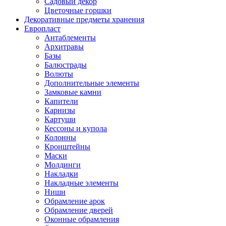
Садовый декор
Цветочные горшки
Декоративные предметы хранения
Европласт
Антаблементы
Архитравы
Базы
Балюстрады
Волюты
Дополнительные элементы
Замковые камни
Капители
Карнизы
Картуши
Кессоны и купола
Колонны
Кронштейны
Маски
Молдинги
Накладки
Накладные элементы
Ниши
Обрамление арок
Обрамление дверей
Оконные обрамления