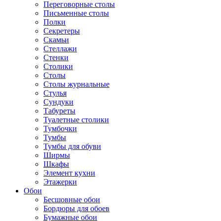
Переговорные столы
Письменные столы
Полки
Секретеры
Скамьи
Стеллажи
Стенки
Столики
Столы
Столы журнальные
Стулья
Сундуки
Табуреты
Туалетные столики
Тумбочки
Тумбы
Тумбы для обуви
Ширмы
Шкафы
Элемент кухни
Этажерки
Обои
Бесшовные обои
Бордюры для обоев
Бумажные обои