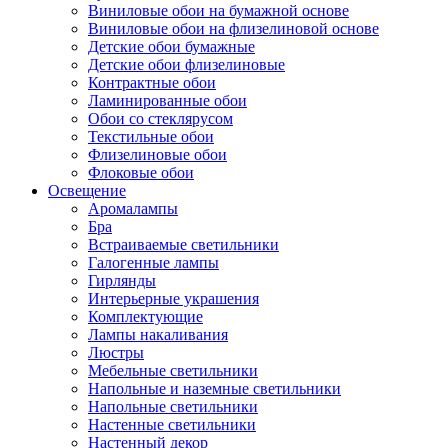
Виниловые обои на бумажной основе
Виниловые обои на флизелиновой основе
Детские обои бумажные
Детские обои флизелиновые
Контрактные обои
Ламинированные обои
Обои со стеклярусом
Текстильные обои
Флизелиновые обои
Флоковые обои
Освещение
Аромалампы
Бра
Встраиваемые светильники
Галогенные лампы
Гирлянды
Интерьерные украшения
Комплектующие
Лампы накаливания
Люстры
Мебельные светильники
Напольные и наземные светильники
Напольные светильники
Настенные светильники
Настенный декор