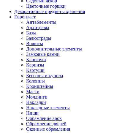
Садовый декор
Цветочные горшки
Декоративные предметы хранения
Европласт
Антаблементы
Архитравы
Базы
Балюстрады
Волюты
Дополнительные элементы
Замковые камни
Капители
Карнизы
Картуши
Кессоны и купола
Колонны
Кронштейны
Маски
Молдинги
Накладки
Накладные элементы
Ниши
Обрамление арок
Обрамление дверей
Оконные обрамления