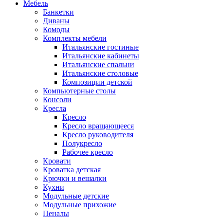
Мебель
Банкетки
Диваны
Комоды
Комплекты мебели
Итальянские гостиные
Итальянские кабинеты
Итальянские спальни
Итальянские столовые
Композиции детской
Компьютерные столы
Консоли
Кресла
Кресло
Кресло вращающееся
Кресло руководителя
Полукресло
Рабочее кресло
Кровати
Кроватка детская
Крючки и вешалки
Кухни
Модульные детские
Модульные прихожие
Пеналы