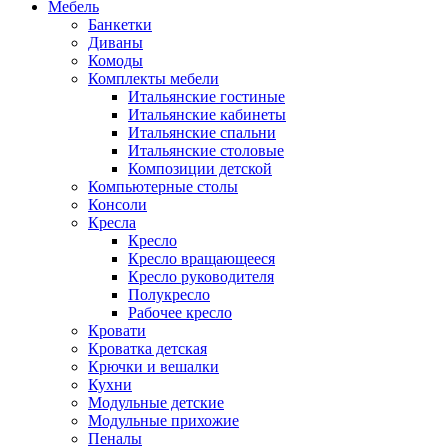
Мебель
Банкетки
Диваны
Комоды
Комплекты мебели
Итальянские гостиные
Итальянские кабинеты
Итальянские спальни
Итальянские столовые
Композиции детской
Компьютерные столы
Консоли
Кресла
Кресло
Кресло вращающееся
Кресло руководителя
Полукресло
Рабочее кресло
Кровати
Кроватка детская
Крючки и вешалки
Кухни
Модульные детские
Модульные прихожие
Пеналы