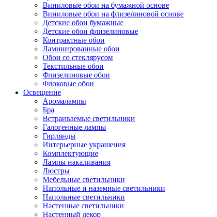
Виниловые обои на бумажной основе
Виниловые обои на флизелиновой основе
Детские обои бумажные
Детские обои флизелиновые
Контрактные обои
Ламинированные обои
Обои со стеклярусом
Текстильные обои
Флизелиновые обои
Флоковые обои
Освещение
Аромалампы
Бра
Встраиваемые светильники
Галогенные лампы
Гирлянды
Интерьерные украшения
Комплектующие
Лампы накаливания
Люстры
Мебельные светильники
Напольные и наземные светильники
Напольные светильники
Настенные светильники
Настенный декор