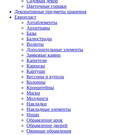
Садовый декор
Цветочные горшки
Декоративные предметы хранения
Европласт
Антаблементы
Архитравы
Базы
Балюстрады
Волюты
Дополнительные элементы
Замковые камни
Капители
Карнизы
Картуши
Кессоны и купола
Колонны
Кронштейны
Маски
Молдинги
Накладки
Накладные элементы
Ниши
Обрамление арок
Обрамление дверей
Оконные обрамления