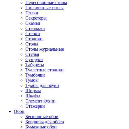
Переговорные столы
Письменные столы
Полки
Секретеры
Скамьи
Стеллажи
Стенки
Столики
Столы
Столы журнальные
Стулья
Сундуки
Табуреты
Туалетные столики
Тумбочки
Тумбы
Тумбы для обуви
Ширмы
Шкафы
Элемент кухни
Этажерки
Обои
Бесшовные обои
Бордюры для обоев
Бумажные обои