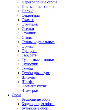
Переговорные столы
Письменные столы
Полки
Секретеры
Скамьи
Стеллажи
Стенки
Столики
Столы
Столы журнальные
Стулья
Сундуки
Табуреты
Туалетные столики
Тумбочки
Тумбы
Тумбы для обуви
Ширмы
Шкафы
Элемент кухни
Этажерки
Обои
Бесшовные обои
Бордюры для обоев
Бумажные обои