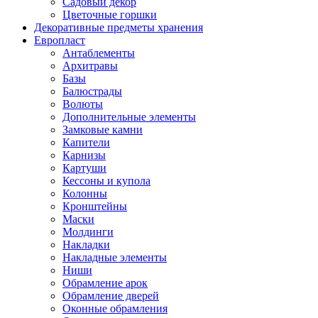
Садовый декор
Цветочные горшки
Декоративные предметы хранения
Европласт
Антаблементы
Архитравы
Базы
Балюстрады
Волюты
Дополнительные элементы
Замковые камни
Капители
Карнизы
Картуши
Кессоны и купола
Колонны
Кронштейны
Маски
Молдинги
Накладки
Накладные элементы
Ниши
Обрамление арок
Обрамление дверей
Оконные обрамления