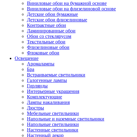
Виниловые обои на бумажной основе
Виниловые обои на флизелиновой основе
Детские обои бумажные
Детские обои флизелиновые
Контрактные обои
Ламинированные обои
Обои со стеклярусом
Текстильные обои
Флизелиновые обои
Флоковые обои
Освещение
Аромалампы
Бра
Встраиваемые светильники
Галогенные лампы
Гирлянды
Интерьерные украшения
Комплектующие
Лампы накаливания
Люстры
Мебельные светильники
Напольные и наземные светильники
Напольные светильники
Настенные светильники
Настенный декор