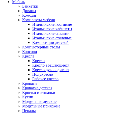
Мебель
Банкетки
Диваны
Комоды
Комплекты мебели
Итальянские гостиные
Итальянские кабинеты
Итальянские спальни
Итальянские столовые
Композиции детской
Компьютерные столы
Консоли
Кресла
Кресло
Кресло вращающееся
Кресло руководителя
Полукресло
Рабочее кресло
Кровати
Кроватка детская
Крючки и вешалки
Кухни
Модульные детские
Модульные прихожие
Пеналы