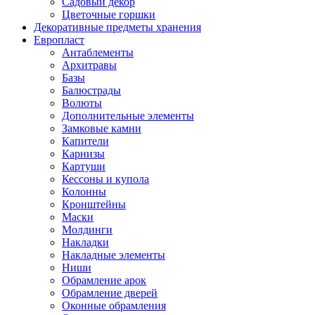
Садовый декор
Цветочные горшки
Декоративные предметы хранения
Европласт
Антаблементы
Архитравы
Базы
Балюстрады
Волюты
Дополнительные элементы
Замковые камни
Капители
Карнизы
Картуши
Кессоны и купола
Колонны
Кронштейны
Маски
Молдинги
Накладки
Накладные элементы
Ниши
Обрамление арок
Обрамление дверей
Оконные обрамления