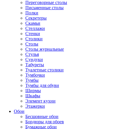
Переговорные столы
Письменные столы
Полки
Секретеры
Скамьи
Стеллажи
Стенки
Столики
Столы
Столы журнальные
Стулья
Сундуки
Табуреты
Туалетные столики
Тумбочки
Тумбы
Тумбы для обуви
Ширмы
Шкафы
Элемент кухни
Этажерки
Обои
Бесшовные обои
Бордюры для обоев
Бумажные обои