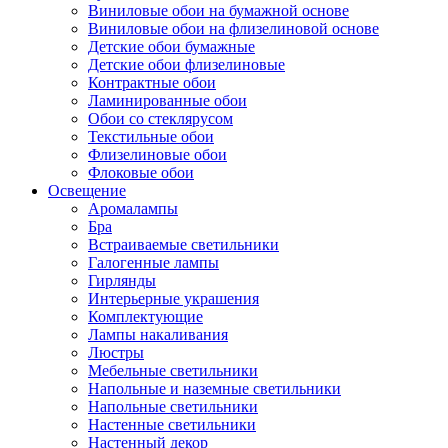
Виниловые обои на бумажной основе
Виниловые обои на флизелиновой основе
Детские обои бумажные
Детские обои флизелиновые
Контрактные обои
Ламинированные обои
Обои со стеклярусом
Текстильные обои
Флизелиновые обои
Флоковые обои
Освещение
Аромалампы
Бра
Встраиваемые светильники
Галогенные лампы
Гирлянды
Интерьерные украшения
Комплектующие
Лампы накаливания
Люстры
Мебельные светильники
Напольные и наземные светильники
Напольные светильники
Настенные светильники
Настенный декор