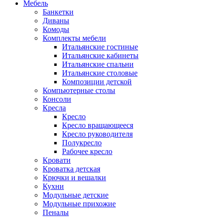
Мебель
Банкетки
Диваны
Комоды
Комплекты мебели
Итальянские гостиные
Итальянские кабинеты
Итальянские спальни
Итальянские столовые
Композиции детской
Компьютерные столы
Консоли
Кресла
Кресло
Кресло вращающееся
Кресло руководителя
Полукресло
Рабочее кресло
Кровати
Кроватка детская
Крючки и вешалки
Кухни
Модульные детские
Модульные прихожие
Пеналы