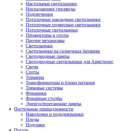
Настольные светильники
Ниспадающие гирлянды
Подсвечники
Потолочные накладные светильники
Потолочные подвесные светильники
Потолочные светильники
Прожекторы и споты
Прочие механизмы
Светильники
Светильники на солнечных батареях
Светодиодные лампы
Светодиодные светильники для Армстронг
Свечи
Споты
Торшеры
Трансформаторы и блоки питания
Трековые системы
Фонарики
Фонарные столбы
Энергосберегающие лампы
Постельные принадлежности
Наволочки и пододеяльники
Пледы
Подушки
Посуда