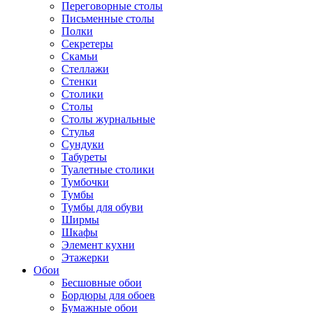
Переговорные столы
Письменные столы
Полки
Секретеры
Скамьи
Стеллажи
Стенки
Столики
Столы
Столы журнальные
Стулья
Сундуки
Табуреты
Туалетные столики
Тумбочки
Тумбы
Тумбы для обуви
Ширмы
Шкафы
Элемент кухни
Этажерки
Обои
Бесшовные обои
Бордюры для обоев
Бумажные обои