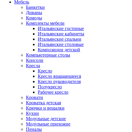
Мебель
Банкетки
Диваны
Комоды
Комплекты мебели
Итальянские гостиные
Итальянские кабинеты
Итальянские спальни
Итальянские столовые
Композиции детской
Компьютерные столы
Консоли
Кресла
Кресло
Кресло вращающееся
Кресло руководителя
Полукресло
Рабочее кресло
Кровати
Кроватка детская
Крючки и вешалки
Кухни
Модульные детские
Модульные прихожие
Пеналы