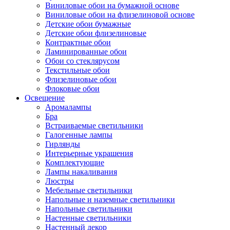
Виниловые обои на бумажной основе
Виниловые обои на флизелиновой основе
Детские обои бумажные
Детские обои флизелиновые
Контрактные обои
Ламинированные обои
Обои со стеклярусом
Текстильные обои
Флизелиновые обои
Флоковые обои
Освещение
Аромалампы
Бра
Встраиваемые светильники
Галогенные лампы
Гирлянды
Интерьерные украшения
Комплектующие
Лампы накаливания
Люстры
Мебельные светильники
Напольные и наземные светильники
Напольные светильники
Настенные светильники
Настенный декор