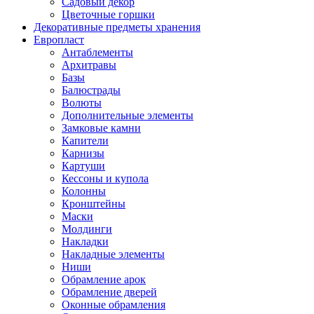
Садовый декор
Цветочные горшки
Декоративные предметы хранения
Европласт
Антаблементы
Архитравы
Базы
Балюстрады
Волюты
Дополнительные элементы
Замковые камни
Капители
Карнизы
Картуши
Кессоны и купола
Колонны
Кронштейны
Маски
Молдинги
Накладки
Накладные элементы
Ниши
Обрамление арок
Обрамление дверей
Оконные обрамления