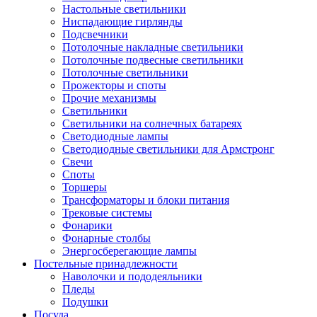
Настольные светильники
Ниспадающие гирлянды
Подсвечники
Потолочные накладные светильники
Потолочные подвесные светильники
Потолочные светильники
Прожекторы и споты
Прочие механизмы
Светильники
Светильники на солнечных батареях
Светодиодные лампы
Светодиодные светильники для Армстронг
Свечи
Споты
Торшеры
Трансформаторы и блоки питания
Трековые системы
Фонарики
Фонарные столбы
Энергосберегающие лампы
Постельные принадлежности
Наволочки и пододеяльники
Пледы
Подушки
Посуда