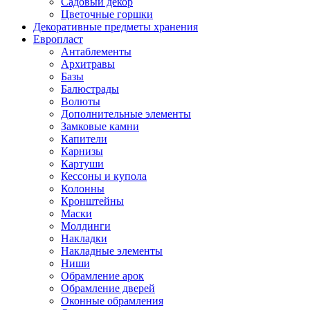
Садовый декор
Цветочные горшки
Декоративные предметы хранения
Европласт
Антаблементы
Архитравы
Базы
Балюстрады
Волюты
Дополнительные элементы
Замковые камни
Капители
Карнизы
Картуши
Кессоны и купола
Колонны
Кронштейны
Маски
Молдинги
Накладки
Накладные элементы
Ниши
Обрамление арок
Обрамление дверей
Оконные обрамления