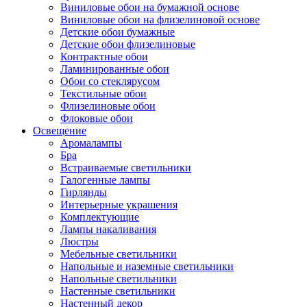
Виниловые обои на бумажной основе
Виниловые обои на флизелиновой основе
Детские обои бумажные
Детские обои флизелиновые
Контрактные обои
Ламинированные обои
Обои со стеклярусом
Текстильные обои
Флизелиновые обои
Флоковые обои
Освещение
Аромалампы
Бра
Встраиваемые светильники
Галогенные лампы
Гирлянды
Интерьерные украшения
Комплектующие
Лампы накаливания
Люстры
Мебельные светильники
Напольные и наземные светильники
Напольные светильники
Настенные светильники
Настенный декор