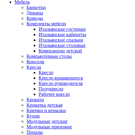
Мебель
Банкетки
Диваны
Комоды
Комплекты мебели
Итальянские гостиные
Итальянские кабинеты
Итальянские спальни
Итальянские столовые
Композиции детской
Компьютерные столы
Консоли
Кресла
Кресло
Кресло вращающееся
Кресло руководителя
Полукресло
Рабочее кресло
Кровати
Кроватка детская
Крючки и вешалки
Кухни
Модульные детские
Модульные прихожие
Пеналы