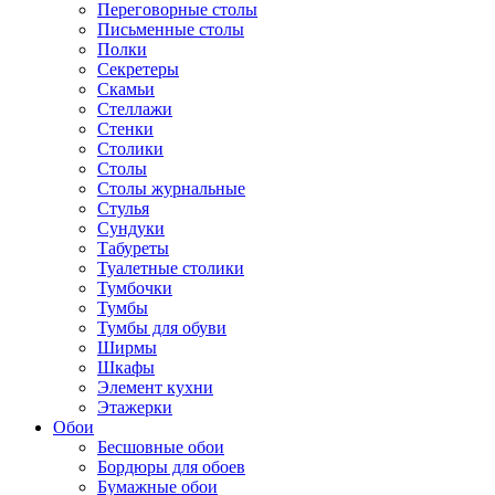
Переговорные столы
Письменные столы
Полки
Секретеры
Скамьи
Стеллажи
Стенки
Столики
Столы
Столы журнальные
Стулья
Сундуки
Табуреты
Туалетные столики
Тумбочки
Тумбы
Тумбы для обуви
Ширмы
Шкафы
Элемент кухни
Этажерки
Обои
Бесшовные обои
Бордюры для обоев
Бумажные обои