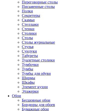
Переговорные столы
Письменные столы
Полки
Секретеры
Скамьи
Стеллажи
Стенки
Столики
Столы
Столы журнальные
Стулья
Сундуки
Табуреты
Туалетные столики
Тумбочки
Тумбы
Тумбы для обуви
Ширмы
Шкафы
Элемент кухни
Этажерки
Обои
Бесшовные обои
Бордюры для обоев
Бумажные обои