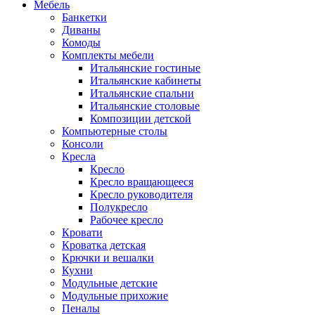
Мебель
Банкетки
Диваны
Комоды
Комплекты мебели
Итальянские гостиные
Итальянские кабинеты
Итальянские спальни
Итальянские столовые
Композиции детской
Компьютерные столы
Консоли
Кресла
Кресло
Кресло вращающееся
Кресло руководителя
Полукресло
Рабочее кресло
Кровати
Кроватка детская
Крючки и вешалки
Кухни
Модульные детские
Модульные прихожие
Пеналы