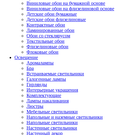
Виниловые обои на бумажной основе
Виниловые обои на флизелиновой основе
Детские обои бумажные
Детские обои флизелиновые
Контрактные обои
Ламинированные обои
Обои со стеклярусом
Текстильные обои
Флизелиновые обои
Флоковые обои
Освещение
Аромалампы
Бра
Встраиваемые светильники
Галогенные лампы
Гирлянды
Интерьерные украшения
Комплектующие
Лампы накаливания
Люстры
Мебельные светильники
Напольные и наземные светильники
Напольные светильники
Настенные светильники
Настенный декор