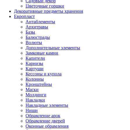
Садовый декор
Цветочные горшки
Декоративные предметы хранения
Европласт
Антаблементы
Архитравы
Базы
Балюстрады
Волюты
Дополнительные элементы
Замковые камни
Капители
Карнизы
Картуши
Кессоны и купола
Колонны
Кронштейны
Маски
Молдинги
Накладки
Накладные элементы
Ниши
Обрамление арок
Обрамление дверей
Оконные обрамления