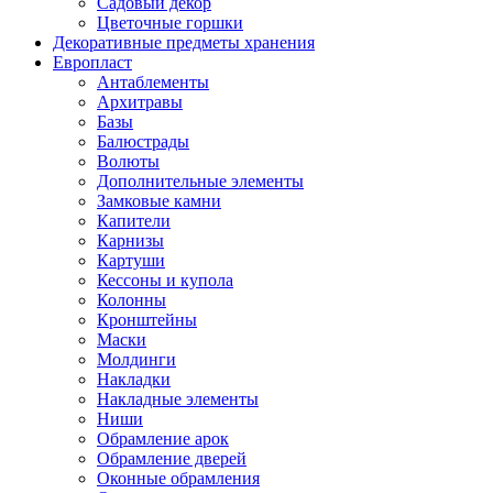
Садовый декор
Цветочные горшки
Декоративные предметы хранения
Европласт
Антаблементы
Архитравы
Базы
Балюстрады
Волюты
Дополнительные элементы
Замковые камни
Капители
Карнизы
Картуши
Кессоны и купола
Колонны
Кронштейны
Маски
Молдинги
Накладки
Накладные элементы
Ниши
Обрамление арок
Обрамление дверей
Оконные обрамления