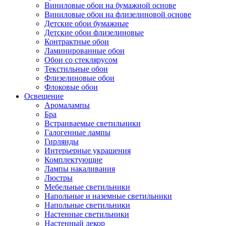
Виниловые обои на бумажной основе
Виниловые обои на флизелиновой основе
Детские обои бумажные
Детские обои флизелиновые
Контрактные обои
Ламинированные обои
Обои со стеклярусом
Текстильные обои
Флизелиновые обои
Флоковые обои
Освещение
Аромалампы
Бра
Встраиваемые светильники
Галогенные лампы
Гирлянды
Интерьерные украшения
Комплектующие
Лампы накаливания
Люстры
Мебельные светильники
Напольные и наземные светильники
Напольные светильники
Настенные светильники
Настенный декор