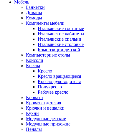
Мебель
Банкетки
Диваны
Комоды
Комплекты мебели
Итальянские гостиные
Итальянские кабинеты
Итальянские спальни
Итальянские столовые
Композиции детской
Компьютерные столы
Консоли
Кресла
Кресло
Кресло вращающееся
Кресло руководителя
Полукресло
Рабочее кресло
Кровати
Кроватка детская
Крючки и вешалки
Кухни
Модульные детские
Модульные прихожие
Пеналы