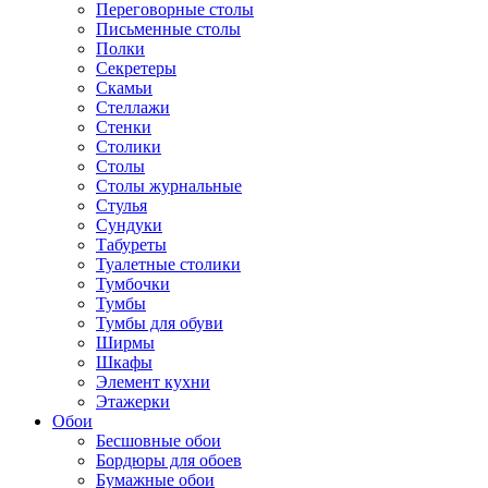
Переговорные столы
Письменные столы
Полки
Секретеры
Скамьи
Стеллажи
Стенки
Столики
Столы
Столы журнальные
Стулья
Сундуки
Табуреты
Туалетные столики
Тумбочки
Тумбы
Тумбы для обуви
Ширмы
Шкафы
Элемент кухни
Этажерки
Обои
Бесшовные обои
Бордюры для обоев
Бумажные обои