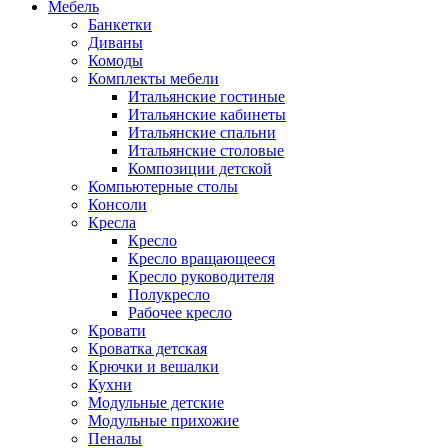
Мебель
Банкетки
Диваны
Комоды
Комплекты мебели
Итальянские гостиные
Итальянские кабинеты
Итальянские спальни
Итальянские столовые
Композиции детской
Компьютерные столы
Консоли
Кресла
Кресло
Кресло вращающееся
Кресло руководителя
Полукресло
Рабочее кресло
Кровати
Кроватка детская
Крючки и вешалки
Кухни
Модульные детские
Модульные прихожие
Пеналы