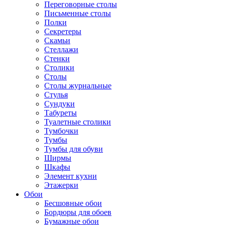
Переговорные столы
Письменные столы
Полки
Секретеры
Скамьи
Стеллажи
Стенки
Столики
Столы
Столы журнальные
Стулья
Сундуки
Табуреты
Туалетные столики
Тумбочки
Тумбы
Тумбы для обуви
Ширмы
Шкафы
Элемент кухни
Этажерки
Обои
Бесшовные обои
Бордюры для обоев
Бумажные обои