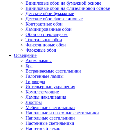
Виниловые обои на бумажной основе
Виниловые обои на флизелиновой основе
Детские обои бумажные
Детские обои флизелиновые
Контрактные обои
Ламинированные обои
Обои со стеклярусом
Текстильные обои
Флизелиновые обои
Флоковые обои
Освещение
Аромалампы
Бра
Встраиваемые светильники
Галогенные лампы
Гирлянды
Интерьерные украшения
Комплектующие
Лампы накаливания
Люстры
Мебельные светильники
Напольные и наземные светильники
Напольные светильники
Настенные светильники
Настенный декор