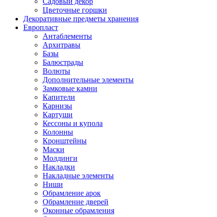
Садовый декор
Цветочные горшки
Декоративные предметы хранения
Европласт
Антаблементы
Архитравы
Базы
Балюстрады
Волюты
Дополнительные элементы
Замковые камни
Капители
Карнизы
Картуши
Кессоны и купола
Колонны
Кронштейны
Маски
Молдинги
Накладки
Накладные элементы
Ниши
Обрамление арок
Обрамление дверей
Оконные обрамления