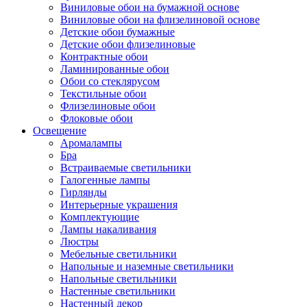
Виниловые обои на бумажной основе
Виниловые обои на флизелиновой основе
Детские обои бумажные
Детские обои флизелиновые
Контрактные обои
Ламинированные обои
Обои со стеклярусом
Текстильные обои
Флизелиновые обои
Флоковые обои
Освещение
Аромалампы
Бра
Встраиваемые светильники
Галогенные лампы
Гирлянды
Интерьерные украшения
Комплектующие
Лампы накаливания
Люстры
Мебельные светильники
Напольные и наземные светильники
Напольные светильники
Настенные светильники
Настенный декор