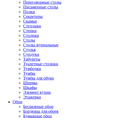
Переговорные столы
Письменные столы
Полки
Секретеры
Скамьи
Стеллажи
Стенки
Столики
Столы
Столы журнальные
Стулья
Сундуки
Табуреты
Туалетные столики
Тумбочки
Тумбы
Тумбы для обуви
Ширмы
Шкафы
Элемент кухни
Этажерки
Обои
Бесшовные обои
Бордюры для обоев
Бумажные обои