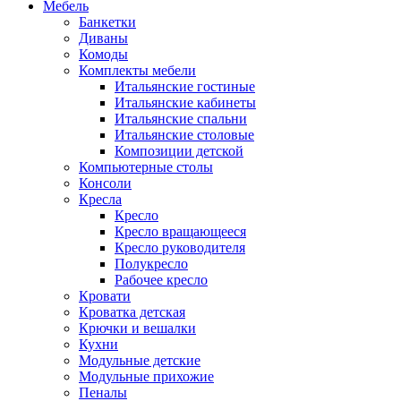
Мебель
Банкетки
Диваны
Комоды
Комплекты мебели
Итальянские гостиные
Итальянские кабинеты
Итальянские спальни
Итальянские столовые
Композиции детской
Компьютерные столы
Консоли
Кресла
Кресло
Кресло вращающееся
Кресло руководителя
Полукресло
Рабочее кресло
Кровати
Кроватка детская
Крючки и вешалки
Кухни
Модульные детские
Модульные прихожие
Пеналы