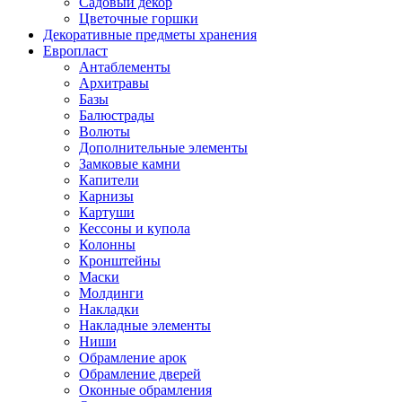
Садовый декор
Цветочные горшки
Декоративные предметы хранения
Европласт
Антаблементы
Архитравы
Базы
Балюстрады
Волюты
Дополнительные элементы
Замковые камни
Капители
Карнизы
Картуши
Кессоны и купола
Колонны
Кронштейны
Маски
Молдинги
Накладки
Накладные элементы
Ниши
Обрамление арок
Обрамление дверей
Оконные обрамления