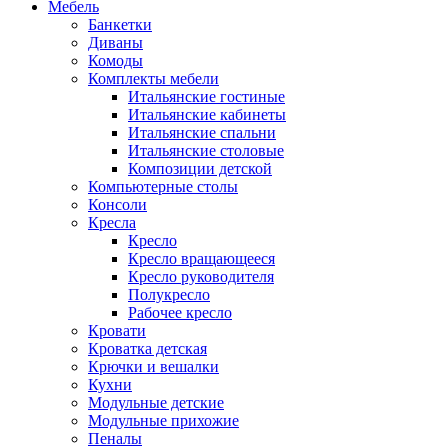
Мебель
Банкетки
Диваны
Комоды
Комплекты мебели
Итальянские гостиные
Итальянские кабинеты
Итальянские спальни
Итальянские столовые
Композиции детской
Компьютерные столы
Консоли
Кресла
Кресло
Кресло вращающееся
Кресло руководителя
Полукресло
Рабочее кресло
Кровати
Кроватка детская
Крючки и вешалки
Кухни
Модульные детские
Модульные прихожие
Пеналы