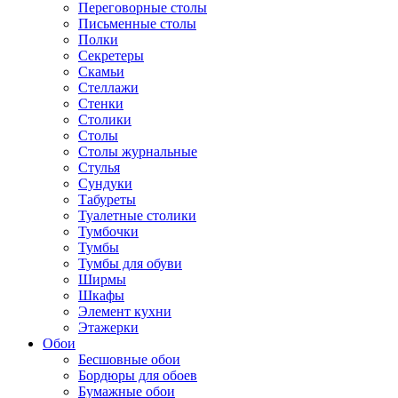
Переговорные столы
Письменные столы
Полки
Секретеры
Скамьи
Стеллажи
Стенки
Столики
Столы
Столы журнальные
Стулья
Сундуки
Табуреты
Туалетные столики
Тумбочки
Тумбы
Тумбы для обуви
Ширмы
Шкафы
Элемент кухни
Этажерки
Обои
Бесшовные обои
Бордюры для обоев
Бумажные обои