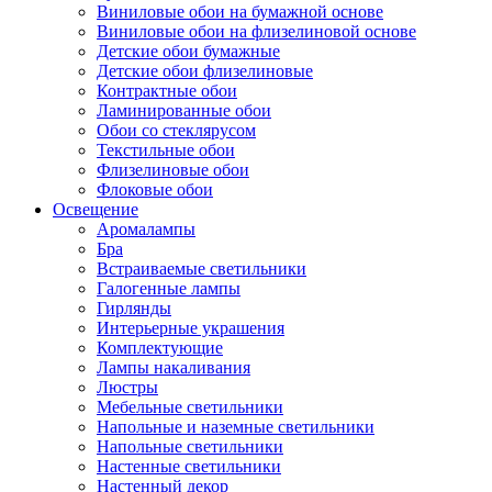
Виниловые обои на бумажной основе
Виниловые обои на флизелиновой основе
Детские обои бумажные
Детские обои флизелиновые
Контрактные обои
Ламинированные обои
Обои со стеклярусом
Текстильные обои
Флизелиновые обои
Флоковые обои
Освещение
Аромалампы
Бра
Встраиваемые светильники
Галогенные лампы
Гирлянды
Интерьерные украшения
Комплектующие
Лампы накаливания
Люстры
Мебельные светильники
Напольные и наземные светильники
Напольные светильники
Настенные светильники
Настенный декор