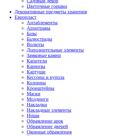
Садовый декор
Цветочные горшки
Декоративные предметы хранения
Европласт
Антаблементы
Архитравы
Базы
Балюстрады
Волюты
Дополнительные элементы
Замковые камни
Капители
Карнизы
Картуши
Кессоны и купола
Колонны
Кронштейны
Маски
Молдинги
Накладки
Накладные элементы
Ниши
Обрамление арок
Обрамление дверей
Оконные обрамления