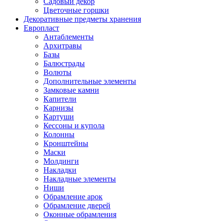
Садовый декор
Цветочные горшки
Декоративные предметы хранения
Европласт
Антаблементы
Архитравы
Базы
Балюстрады
Волюты
Дополнительные элементы
Замковые камни
Капители
Карнизы
Картуши
Кессоны и купола
Колонны
Кронштейны
Маски
Молдинги
Накладки
Накладные элементы
Ниши
Обрамление арок
Обрамление дверей
Оконные обрамления