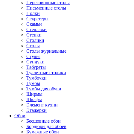
Переговорные столы
Письменные столы
Полки
Секретеры
Скамьи
Стеллажи
Стенки
Столики
Столы
Столы журнальные
Стулья
Сундуки
Табуреты
Туалетные столики
Тумбочки
Тумбы
Тумбы для обуви
Ширмы
Шкафы
Элемент кухни
Этажерки
Обои
Бесшовные обои
Бордюры для обоев
Бумажные обои