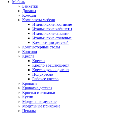
Мебель
Банкетки
Диваны
Комоды
Комплекты мебели
Итальянские гостиные
Итальянские кабинеты
Итальянские спальни
Итальянские столовые
Композиции детской
Компьютерные столы
Консоли
Кресла
Кресло
Кресло вращающееся
Кресло руководителя
Полукресло
Рабочее кресло
Кровати
Кроватка детская
Крючки и вешалки
Кухни
Модульные детские
Модульные прихожие
Пеналы