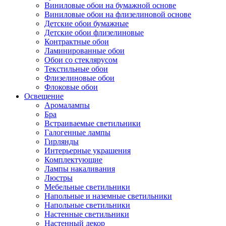
Виниловые обои на бумажной основе
Виниловые обои на флизелиновой основе
Детские обои бумажные
Детские обои флизелиновые
Контрактные обои
Ламинированные обои
Обои со стеклярусом
Текстильные обои
Флизелиновые обои
Флоковые обои
Освещение
Аромалампы
Бра
Встраиваемые светильники
Галогенные лампы
Гирлянды
Интерьерные украшения
Комплектующие
Лампы накаливания
Люстры
Мебельные светильники
Напольные и наземные светильники
Напольные светильники
Настенные светильники
Настенный декор