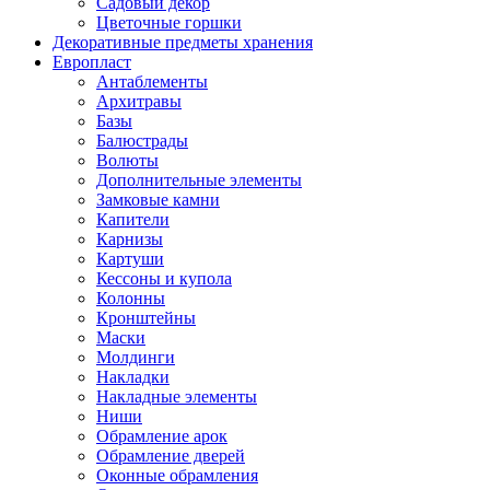
Садовый декор
Цветочные горшки
Декоративные предметы хранения
Европласт
Антаблементы
Архитравы
Базы
Балюстрады
Волюты
Дополнительные элементы
Замковые камни
Капители
Карнизы
Картуши
Кессоны и купола
Колонны
Кронштейны
Маски
Молдинги
Накладки
Накладные элементы
Ниши
Обрамление арок
Обрамление дверей
Оконные обрамления