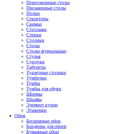
Переговорные столы
Письменные столы
Полки
Секретеры
Скамьи
Стеллажи
Стенки
Столики
Столы
Столы журнальные
Стулья
Сундуки
Табуреты
Туалетные столики
Тумбочки
Тумбы
Тумбы для обуви
Ширмы
Шкафы
Элемент кухни
Этажерки
Обои
Бесшовные обои
Бордюры для обоев
Бумажные обои