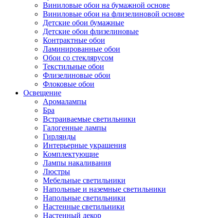
Виниловые обои на бумажной основе
Виниловые обои на флизелиновой основе
Детские обои бумажные
Детские обои флизелиновые
Контрактные обои
Ламинированные обои
Обои со стеклярусом
Текстильные обои
Флизелиновые обои
Флоковые обои
Освещение
Аромалампы
Бра
Встраиваемые светильники
Галогенные лампы
Гирлянды
Интерьерные украшения
Комплектующие
Лампы накаливания
Люстры
Мебельные светильники
Напольные и наземные светильники
Напольные светильники
Настенные светильники
Настенный декор