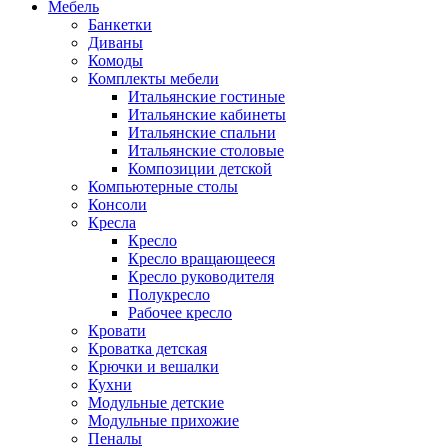
Мебель
Банкетки
Диваны
Комоды
Комплекты мебели
Итальянские гостиные
Итальянские кабинеты
Итальянские спальни
Итальянские столовые
Композиции детской
Компьютерные столы
Консоли
Кресла
Кресло
Кресло вращающееся
Кресло руководителя
Полукресло
Рабочее кресло
Кровати
Кроватка детская
Крючки и вешалки
Кухни
Модульные детские
Модульные прихожие
Пеналы