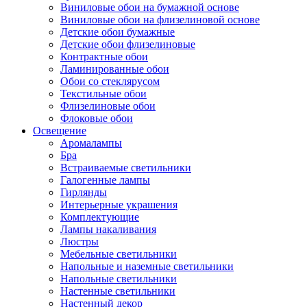
Виниловые обои на бумажной основе
Виниловые обои на флизелиновой основе
Детские обои бумажные
Детские обои флизелиновые
Контрактные обои
Ламинированные обои
Обои со стеклярусом
Текстильные обои
Флизелиновые обои
Флоковые обои
Освещение
Аромалампы
Бра
Встраиваемые светильники
Галогенные лампы
Гирлянды
Интерьерные украшения
Комплектующие
Лампы накаливания
Люстры
Мебельные светильники
Напольные и наземные светильники
Напольные светильники
Настенные светильники
Настенный декор