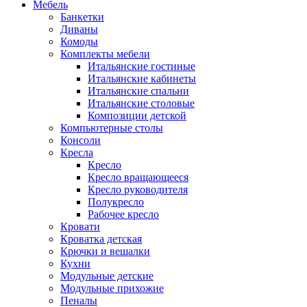
Мебель
Банкетки
Диваны
Комоды
Комплекты мебели
Итальянские гостиные
Итальянские кабинеты
Итальянские спальни
Итальянские столовые
Композиции детской
Компьютерные столы
Консоли
Кресла
Кресло
Кресло вращающееся
Кресло руководителя
Полукресло
Рабочее кресло
Кровати
Кроватка детская
Крючки и вешалки
Кухни
Модульные детские
Модульные прихожие
Пеналы