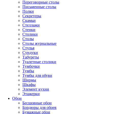
Переговорные столы
Письменные столы
Полки
Секретеры
Скамьи
Стеллажи
Стенки
Столики
Столы
Столы журнальные
Стулья
Сундуки
Табуреты
Туалетные столики
Тумбочки
Тумбы
Тумбы для обуви
Ширмы
Шкафы
Элемент кухни
Этажерки
Обои
Бесшовные обои
Бордюры для обоев
Бумажные обои