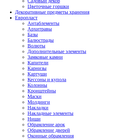
Садовый декор
Цветочные горшки
Декоративные предметы хранения
Европласт
Антаблементы
Архитравы
Базы
Балюстрады
Волюты
Дополнительные элементы
Замковые камни
Капители
Карнизы
Картуши
Кессоны и купола
Колонны
Кронштейны
Маски
Молдинги
Накладки
Накладные элементы
Ниши
Обрамление арок
Обрамление дверей
Оконные обрамления