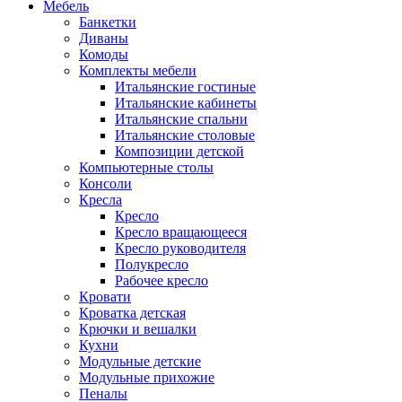
Мебель
Банкетки
Диваны
Комоды
Комплекты мебели
Итальянские гостиные
Итальянские кабинеты
Итальянские спальни
Итальянские столовые
Композиции детской
Компьютерные столы
Консоли
Кресла
Кресло
Кресло вращающееся
Кресло руководителя
Полукресло
Рабочее кресло
Кровати
Кроватка детская
Крючки и вешалки
Кухни
Модульные детские
Модульные прихожие
Пеналы