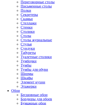
Переговорные столы
Письменные столы
Полки
Секретеры
Скамьи
Стеллажи
Стенки
Столики
Столы
Столы журнальные
Стулья
Сундуки
Табуреты
Туалетные столики
Тумбочки
Тумбы
Тумбы для обуви
Ширмы
Шкафы
Элемент кухни
Этажерки
Обои
Бесшовные обои
Бордюры для обоев
Бумажные обои