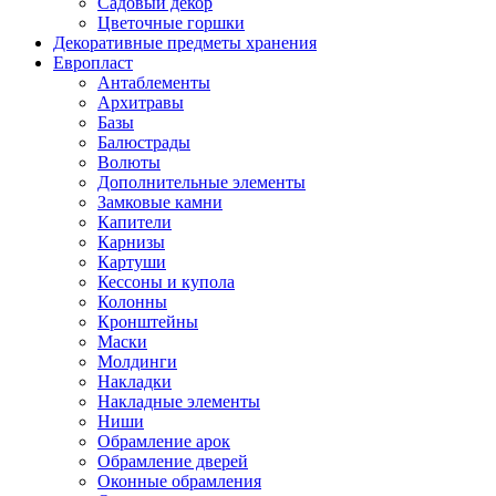
Садовый декор
Цветочные горшки
Декоративные предметы хранения
Европласт
Антаблементы
Архитравы
Базы
Балюстрады
Волюты
Дополнительные элементы
Замковые камни
Капители
Карнизы
Картуши
Кессоны и купола
Колонны
Кронштейны
Маски
Молдинги
Накладки
Накладные элементы
Ниши
Обрамление арок
Обрамление дверей
Оконные обрамления