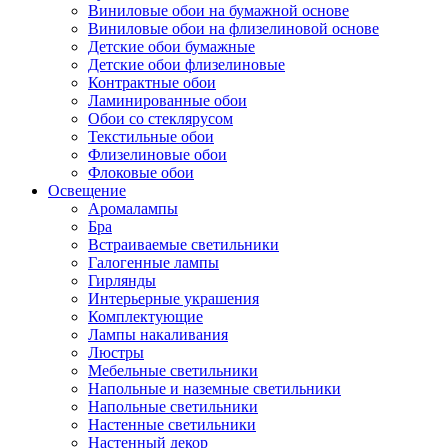
Виниловые обои на бумажной основе
Виниловые обои на флизелиновой основе
Детские обои бумажные
Детские обои флизелиновые
Контрактные обои
Ламинированные обои
Обои со стеклярусом
Текстильные обои
Флизелиновые обои
Флоковые обои
Освещение
Аромалампы
Бра
Встраиваемые светильники
Галогенные лампы
Гирлянды
Интерьерные украшения
Комплектующие
Лампы накаливания
Люстры
Мебельные светильники
Напольные и наземные светильники
Напольные светильники
Настенные светильники
Настенный декор