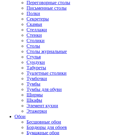
Переговорные столы
Письменные столы
Полки
Секретеры
Скамьи
Стеллажи
Стенки
Столики
Столы
Столы журнальные
Стулья
Сундуки
Табуреты
Туалетные столики
Тумбочки
Тумбы
Тумбы для обуви
Ширмы
Шкафы
Элемент кухни
Этажерки
Обои
Бесшовные обои
Бордюры для обоев
Бумажные обои