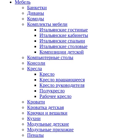
Мебель
Банкетки
Диваны
Комоды
Комплекты мебели
Итальянские гостиные
Итальянские кабинеты
Итальянские спальни
Итальянские столовые
Композиции детской
Компьютерные столы
Консоли
Кресла
Кресло
Кресло вращающееся
Кресло руководителя
Полукресло
Рабочее кресло
Кровати
Кроватка детская
Крючки и вешалки
Кухни
Модульные детские
Модульные прихожие
Пеналы