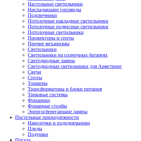
Настольные светильники
Ниспадающие гирлянды
Подсвечники
Потолочные накладные светильники
Потолочные подвесные светильники
Потолочные светильники
Прожекторы и споты
Прочие механизмы
Светильники
Светильники на солнечных батареях
Светодиодные лампы
Светодиодные светильники для Армстронг
Свечи
Споты
Торшеры
Трансформаторы и блоки питания
Трековые системы
Фонарики
Фонарные столбы
Энергосберегающие лампы
Постельные принадлежности
Наволочки и пододеяльники
Пледы
Подушки
Посуда