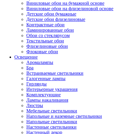
Виниловые обои на бумажной основе
Виниловые обои на флизелиновой основе
Детские обои бумажные
Детские обои флизелиновые
Контрактные обои
Ламинированные обои
Обои со стеклярусом
Текстильные обои
Флизелиновые обои
Флоковые обои
Освещение
Аромалампы
Бра
Встраиваемые светильники
Галогенные лампы
Гирлянды
Интерьерные украшения
Комплектующие
Лампы накаливания
Люстры
Мебельные светильники
Напольные и наземные светильники
Напольные светильники
Настенные светильники
Настенный декор