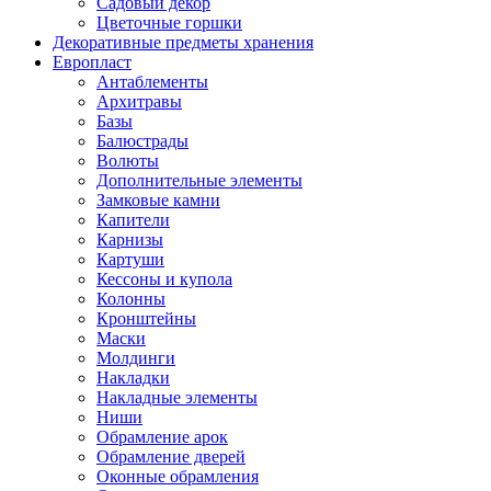
Садовый декор
Цветочные горшки
Декоративные предметы хранения
Европласт
Антаблементы
Архитравы
Базы
Балюстрады
Волюты
Дополнительные элементы
Замковые камни
Капители
Карнизы
Картуши
Кессоны и купола
Колонны
Кронштейны
Маски
Молдинги
Накладки
Накладные элементы
Ниши
Обрамление арок
Обрамление дверей
Оконные обрамления