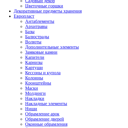
Садовый декор
Цветочные горшки
Декоративные предметы хранения
Европласт
Антаблементы
Архитравы
Базы
Балюстрады
Волюты
Дополнительные элементы
Замковые камни
Капители
Карнизы
Картуши
Кессоны и купола
Колонны
Кронштейны
Маски
Молдинги
Накладки
Накладные элементы
Ниши
Обрамление арок
Обрамление дверей
Оконные обрамления