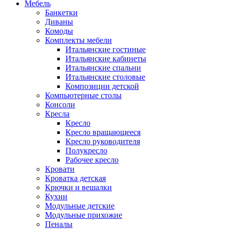
Мебель
Банкетки
Диваны
Комоды
Комплекты мебели
Итальянские гостиные
Итальянские кабинеты
Итальянские спальни
Итальянские столовые
Композиции детской
Компьютерные столы
Консоли
Кресла
Кресло
Кресло вращающееся
Кресло руководителя
Полукресло
Рабочее кресло
Кровати
Кроватка детская
Крючки и вешалки
Кухни
Модульные детские
Модульные прихожие
Пеналы