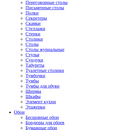
Переговорные столы
Письменные столы
Полки
Секретеры
Скамьи
Стеллажи
Стенки
Столики
Столы
Столы журнальные
Стулья
Сундуки
Табуреты
Туалетные столики
Тумбочки
Тумбы
Тумбы для обуви
Ширмы
Шкафы
Элемент кухни
Этажерки
Обои
Бесшовные обои
Бордюры для обоев
Бумажные обои