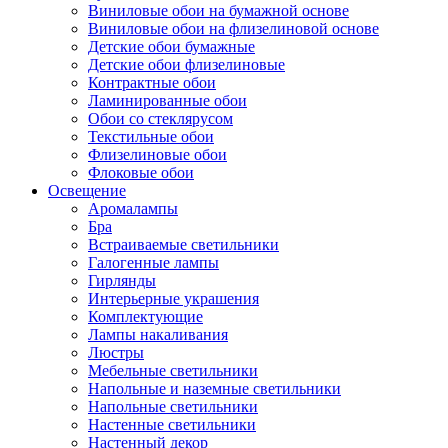
Виниловые обои на бумажной основе
Виниловые обои на флизелиновой основе
Детские обои бумажные
Детские обои флизелиновые
Контрактные обои
Ламинированные обои
Обои со стеклярусом
Текстильные обои
Флизелиновые обои
Флоковые обои
Освещение
Аромалампы
Бра
Встраиваемые светильники
Галогенные лампы
Гирлянды
Интерьерные украшения
Комплектующие
Лампы накаливания
Люстры
Мебельные светильники
Напольные и наземные светильники
Напольные светильники
Настенные светильники
Настенный декор