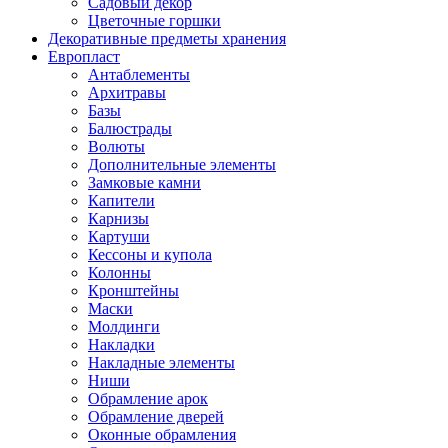
Садовый декор
Цветочные горшки
Декоративные предметы хранения
Европласт
Антаблементы
Архитравы
Базы
Балюстрады
Волюты
Дополнительные элементы
Замковые камни
Капители
Карнизы
Картуши
Кессоны и купола
Колонны
Кронштейны
Маски
Молдинги
Накладки
Накладные элементы
Ниши
Обрамление арок
Обрамление дверей
Оконные обрамления