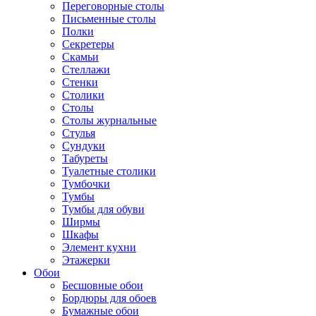
Переговорные столы
Письменные столы
Полки
Секретеры
Скамьи
Стеллажи
Стенки
Столики
Столы
Столы журнальные
Стулья
Сундуки
Табуреты
Туалетные столики
Тумбочки
Тумбы
Тумбы для обуви
Ширмы
Шкафы
Элемент кухни
Этажерки
Обои
Бесшовные обои
Бордюры для обоев
Бумажные обои