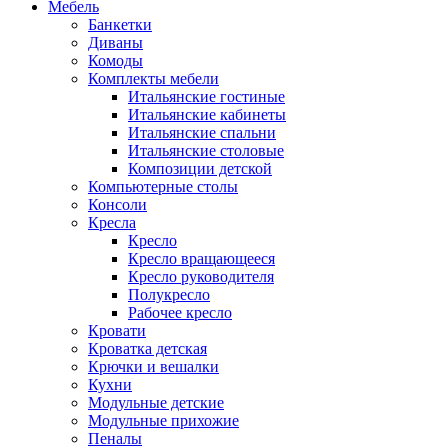
Мебель
Банкетки
Диваны
Комоды
Комплекты мебели
Итальянские гостиные
Итальянские кабинеты
Итальянские спальни
Итальянские столовые
Композиции детской
Компьютерные столы
Консоли
Кресла
Кресло
Кресло вращающееся
Кресло руководителя
Полукресло
Рабочее кресло
Кровати
Кроватка детская
Крючки и вешалки
Кухни
Модульные детские
Модульные прихожие
Пеналы