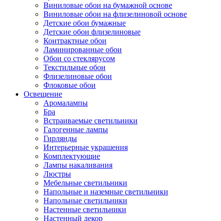
Виниловые обои на бумажной основе
Виниловые обои на флизелиновой основе
Детские обои бумажные
Детские обои флизелиновые
Контрактные обои
Ламинированные обои
Обои со стеклярусом
Текстильные обои
Флизелиновые обои
Флоковые обои
Освещение
Аромалампы
Бра
Встраиваемые светильники
Галогенные лампы
Гирлянды
Интерьерные украшения
Комплектующие
Лампы накаливания
Люстры
Мебельные светильники
Напольные и наземные светильники
Напольные светильники
Настенные светильники
Настенный декор