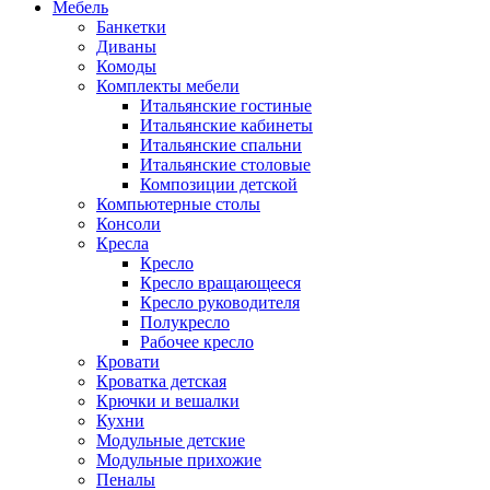
Мебель
Банкетки
Диваны
Комоды
Комплекты мебели
Итальянские гостиные
Итальянские кабинеты
Итальянские спальни
Итальянские столовые
Композиции детской
Компьютерные столы
Консоли
Кресла
Кресло
Кресло вращающееся
Кресло руководителя
Полукресло
Рабочее кресло
Кровати
Кроватка детская
Крючки и вешалки
Кухни
Модульные детские
Модульные прихожие
Пеналы