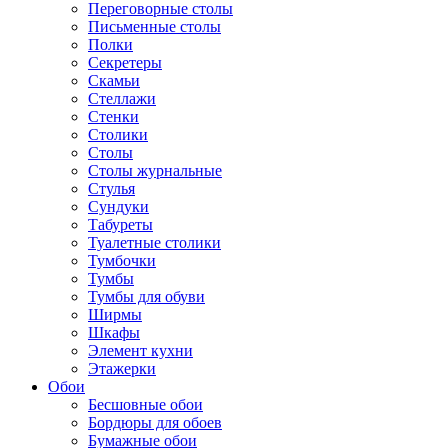
Переговорные столы
Письменные столы
Полки
Секретеры
Скамьи
Стеллажи
Стенки
Столики
Столы
Столы журнальные
Стулья
Сундуки
Табуреты
Туалетные столики
Тумбочки
Тумбы
Тумбы для обуви
Ширмы
Шкафы
Элемент кухни
Этажерки
Обои
Бесшовные обои
Бордюры для обоев
Бумажные обои