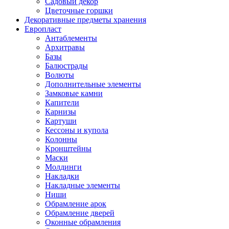
Садовый декор
Цветочные горшки
Декоративные предметы хранения
Европласт
Антаблементы
Архитравы
Базы
Балюстрады
Волюты
Дополнительные элементы
Замковые камни
Капители
Карнизы
Картуши
Кессоны и купола
Колонны
Кронштейны
Маски
Молдинги
Накладки
Накладные элементы
Ниши
Обрамление арок
Обрамление дверей
Оконные обрамления