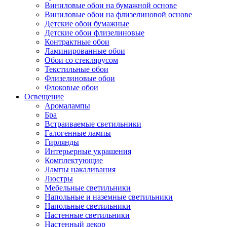
Виниловые обои на бумажной основе
Виниловые обои на флизелиновой основе
Детские обои бумажные
Детские обои флизелиновые
Контрактные обои
Ламинированные обои
Обои со стеклярусом
Текстильные обои
Флизелиновые обои
Флоковые обои
Освещение
Аромалампы
Бра
Встраиваемые светильники
Галогенные лампы
Гирлянды
Интерьерные украшения
Комплектующие
Лампы накаливания
Люстры
Мебельные светильники
Напольные и наземные светильники
Напольные светильники
Настенные светильники
Настенный декор