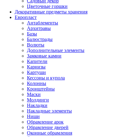
Садовый декор
Цветочные горшки
Декоративные предметы хранения
Европласт
Антаблементы
Архитравы
Базы
Балюстрады
Волюты
Дополнительные элементы
Замковые камни
Капители
Карнизы
Картуши
Кессоны и купола
Колонны
Кронштейны
Маски
Молдинги
Накладки
Накладные элементы
Ниши
Обрамление арок
Обрамление дверей
Оконные обрамления