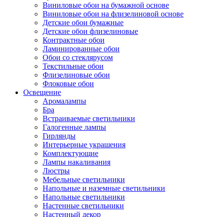
Виниловые обои на бумажной основе
Виниловые обои на флизелиновой основе
Детские обои бумажные
Детские обои флизелиновые
Контрактные обои
Ламинированные обои
Обои со стеклярусом
Текстильные обои
Флизелиновые обои
Флоковые обои
Освещение
Аромалампы
Бра
Встраиваемые светильники
Галогенные лампы
Гирлянды
Интерьерные украшения
Комплектующие
Лампы накаливания
Люстры
Мебельные светильники
Напольные и наземные светильники
Напольные светильники
Настенные светильники
Настенный декор