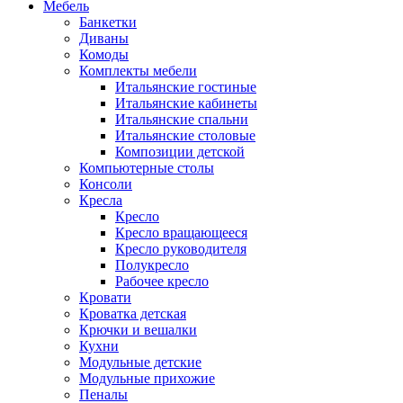
Мебель
Банкетки
Диваны
Комоды
Комплекты мебели
Итальянские гостиные
Итальянские кабинеты
Итальянские спальни
Итальянские столовые
Композиции детской
Компьютерные столы
Консоли
Кресла
Кресло
Кресло вращающееся
Кресло руководителя
Полукресло
Рабочее кресло
Кровати
Кроватка детская
Крючки и вешалки
Кухни
Модульные детские
Модульные прихожие
Пеналы