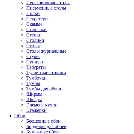
Переговорные столы
Письменные столы
Полки
Секретеры
Скамьи
Стеллажи
Стенки
Столики
Столы
Столы журнальные
Стулья
Сундуки
Табуреты
Туалетные столики
Тумбочки
Тумбы
Тумбы для обуви
Ширмы
Шкафы
Элемент кухни
Этажерки
Обои
Бесшовные обои
Бордюры для обоев
Бумажные обои